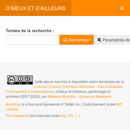
D'AÏEUX ET D'AILLEURS
Formulaire de recherche
Termes de la recherche :
Rechercher
Paramètres de
Cette œuvre est mise à disposition selon les termes de la
Licence Creative Commons Attribution - Pas d’Utilisation
Commerciale 4.0 International
| d'Aïeux et d'Ailleurs, généalogie et
archives (2007-2023), par
Maïwenn Bourdic
-
Suivre sur Mastodon
Bootstrap
is a front-end framework of Twitter, Inc. Code licensed under
MIT
License.
Font Awesome
font licensed under
SIL OFL 1.1
.