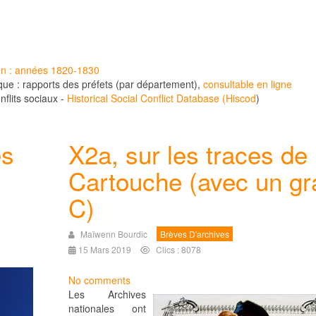
on : années 1820-1830
tique : rapports des préfets (par département),
consultable en ligne
flits sociaux -
Historical Social Conflict Database (Hiscod
)
es
X2a, sur les traces de
Cartouche (avec un gr
C)
Maïwenn Bourdic
Brèves D'archives
15 Mars 2019
Clics : 8078
No comments
Les Archives
nationales ont