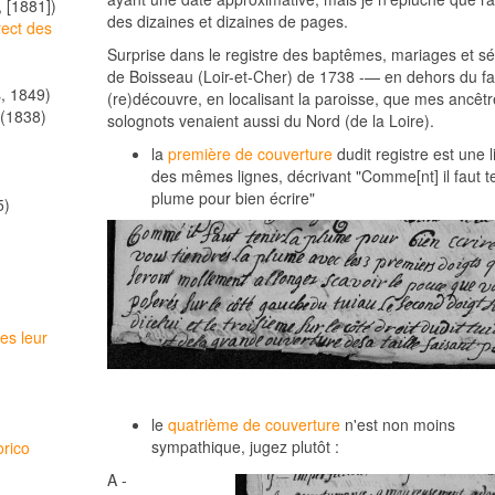
, [1881])
des dizaines et dizaines de pages.
rect des
Surprise dans le registre des baptêmes, mariages et sé
de Boisseau (Loir-et-Cher) de 1738 -— en dehors du fai
, 1849)
(re)découvre, en localisant la paroisse, que mes ancêtr
(1838)
solognots venaient aussi du Nord (de la Loire).
la
première de couverture
dudit registre est une l
des mêmes lignes, décrivant "Comme[nt] il faut te
plume pour bien écrire"
5)
es leur
le
quatrième de couverture
n'est non moins
sympathique, jugez plutôt :
orico
A -