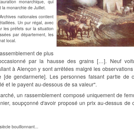
auration monarchique, qui
 la monarchie de Juillet.
 Archives nationales contient
taillées. Un pur régal, avec
les préfets sur la situation
assées par département, les
at local.
 rassemblement de plus
ccasionné par la hausse des grains […]. Neuf voit
llant à Alençon y sont arrêtées malgré les observations
de [de gendarmerie]. Les personnes faisant partie de c
é et le payent au-dessous de sa valeur".
u marché, un rassemblement composé uniquement de fe
ier, soupçonné d'avoir proposé un prix au-dessus de c
siècle bouillonnant...