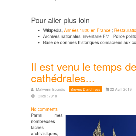
Pour aller plus loin
Wikipédia,
Années 1820 en France
;
Restaurati
Archives nationales, inventaire F/7 - Police poli
Base de données historiques consacrées aux con
Il est venu le temps d
cathédrales...
Maïwenn Bourdic
Brèves D'archives
22 Avril 2019
Clics : 7818
No comments
Parmi mes
nombreuses
tâches
archivistiques,