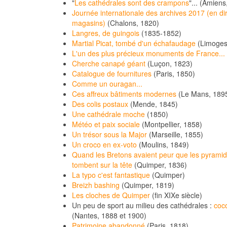
"
Les cathédrales sont des crampons
"... (Amiens
Journée internationale des archives 2017 (en di
magasins)
(Chalons, 1820)
Langres, de guingois
(1835-1852)
Martial Picat, tombé d'un échafaudage
(Limoges
L'un des plus précieux monuments de France...
Cherche canapé géant
(Luçon, 1823)
Catalogue de fournitures
(Paris, 1850)
Comme un ouragan...
Ces affreux bâtiments modernes
(Le Mans, 189
Des colis postaux
(Mende, 1845)
Une cathédrale moche
(1850)
Météo et paix sociale
(Montpellier, 1858)
Un trésor sous la Major
(Marseille, 1855)
Un croco en ex-voto
(Moulins, 1849)
Quand les Bretons avaient peur que les pyramid
tombent sur la tête
(Quimper, 1836)
La typo c'est fantastique
(Quimper)
Breizh bashing
(Quimper, 1819)
Les cloches de Quimper
(fin XIXe siècle)
Un peu de sport au milieu des cathédrales :
coc
(Nantes, 1888 et 1900)
Patrimoine abandonné
(Paris, 1818)