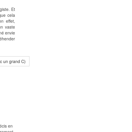
giste. Et
que cela
n effet,
un vaste
nné envie
réhender
ec un grand C)
écis en
arement