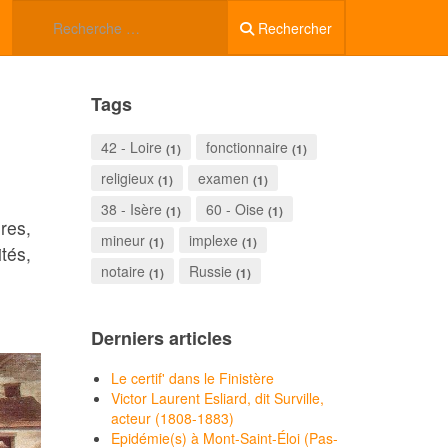
Rechercher
Tags
42 - Loire
fonctionnaire
(1)
(1)
religieux
examen
(1)
(1)
38 - Isère
60 - Oise
(1)
(1)
res,
mineur
implexe
(1)
(1)
tés,
notaire
Russie
(1)
(1)
Derniers articles
Le certif' dans le Finistère
Victor Laurent Esliard, dit Surville,
acteur (1808-1883)
Epidémie(s) à Mont-Saint-Éloi (Pas-