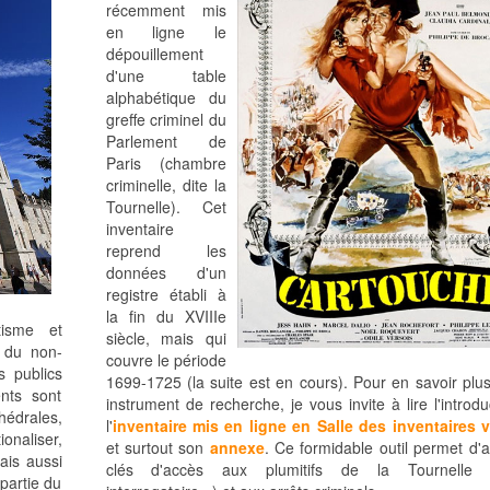
récemment mis
en ligne le
dépouillement
d'une table
alphabétique du
greffe criminel du
Parlement de
Paris (chambre
criminelle, dite la
Tournelle). Cet
inventaire
reprend les
données d'un
registre établi à
la fin du XVIIIe
tisme et
siècle, mais qui
e du non-
couvre le période
s publics
1699-1725 (la suite est en cours). Pour en savoir plus
ents sont
instrument de recherche, je vous invite à lire l'introd
hédrales,
l'
inventaire mis en ligne en Salle des inventaires vi
ionaliser,
et surtout son
annexe
. Ce formidable outil permet d'a
ais aussi
clés d'accès aux plumitifs de la Tournelle (
partie du