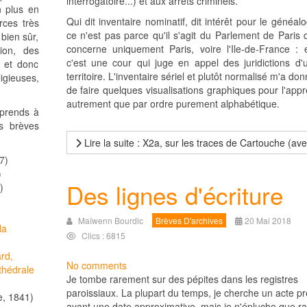
interrogatoire...) et aux arrêts criminels.
n plus en
Qui dit inventaire nominatif, dit intérêt pour le généalo
rces très
ce n'est pas parce qu'il s'agit du Parlement de Paris 
 bien sûr,
concerne uniquement Paris, voire l'Ile-de-France : e
ion, des
c'est une cour qui juge en appel des juridictions d'
. et donc
territoire. L'inventaire sériel et plutôt normalisé m'a do
ligieuses,
de faire quelques visualisations graphiques pour l'app
autrement que par ordre purement alphabétique.
eprends à
es brèves
Lire la suite : X2a, sur les traces de Cartouche (av
7)
)
Des lignes d'écriture
)
Maïwenn Bourdic
Brèves D'archives
20 Mai 2018
la
Clics : 6815
rd,
No comments
thédrale
Je tombe rarement sur des pépites dans les registres
paroissiaux. La plupart du temps, je cherche un acte pr
e, 1841)
ayant une date approximative, mais je n'épluche que r