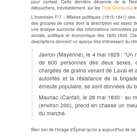
pour contest. Cette dernière décennie de la Rest
débouchera, inévitablement, sur les
Trois Glorieuses
et
L'inventaire F/7 - Affaires politiques (1815-1841) des
des groupes de cotes dont la description est assez dé
une analyse succincte des informations remontées par 
sociale, politique et économique des 1820-1830. Cl
descriptions donnent un aperçu très intéressant du clim
Javron (Mayenne), le 4 mai 1829 : "Un
de 600 personnes des deux sexes, o
chargées de grains venant de Laval et a
autorités et la résistance de la briga
émeute populaire, se sont données du bl
Mauriac (Cantal), le 28 mai 1830 : a
(environ 200), prend en chasse un meun
du marché.
Bien loin de l'image d'Epinal qu'on a aujourd'hui de ce 