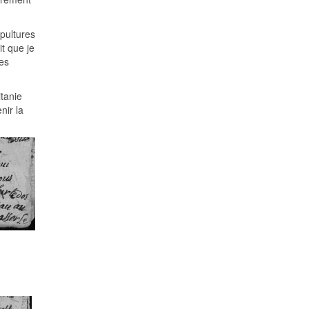
pultures
t que je
es
itanie
nir la