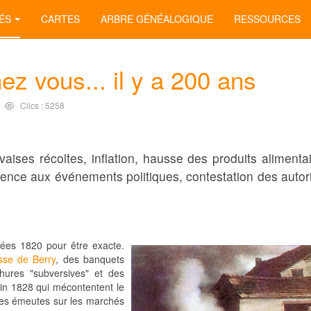
ÉS
CARTES
ARBRE GÉNÉALOGIQUE
RESSOURCES
ez vous... il y a 200 ans
Clics : 5258
ises récoltes, inflation, hausse des produits alimentai
érence aux événements politiques, contestation des autori
ées 1820 pour être exacte.
sse de Berry
, des banquets
hures "subversives" et des
uin 1828 qui mécontentent le
des émeutes sur les marchés