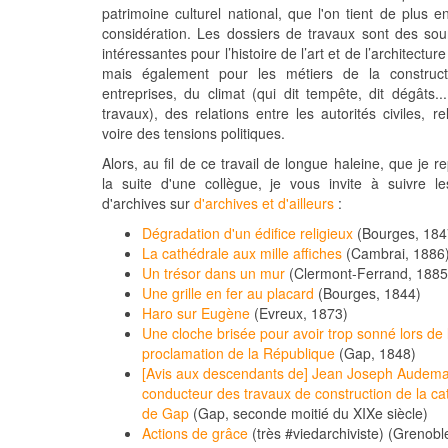
patrimoine culturel national, que l'on tient de plus e
considération. Les dossiers de travaux sont des sou
intéressantes pour l’histoire de l’art et de l’architecture
mais également pour les métiers de la construct
entreprises, du climat (qui dit tempête, dit dégâts..
travaux), des relations entre les autorités civiles, re
voire des tensions politiques.
Alors, au fil de ce travail de longue haleine, que je r
la suite d'une collègue, je vous invite à suivre l
d'archives sur
d'archives et d'ailleurs
:
Dégradation d'un édifice religieux
(Bourges, 184
La cathédrale aux mille affiches
(Cambrai, 1886
Un trésor dans un mur
(Clermont-Ferrand, 1885
Une grille en fer au placard
(Bourges, 1844)
Haro sur Eugène
(Evreux, 1873)
Une cloche brisée pour avoir trop sonné lors de 
proclamation de la République
(Gap, 1848)
[Avis aux descendants de] Jean Joseph Audema
conducteur des travaux de construction de la ca
de Gap
(Gap, seconde moitié du XIXe siècle)
Actions de grâce
(très #viedarchiviste) (Grenobl