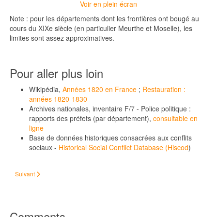
Voir en plein écran
Note : pour les départements dont les frontières ont bougé au
cours du XIXe siècle (en particulier Meurthe et Moselle), les
limites sont assez approximatives.
Pour aller plus loin
Wikipédia,
Années 1820 en France
;
Restauration :
années 1820-1830
Archives nationales, inventaire F/7 - Police politique :
rapports des préfets (par département),
consultable en
ligne
Base de données historiques consacrées aux conflits
sociaux -
Historical Social Conflict Database (Hiscod
)
Article suivant : Il est venu le temps des cathédrales...
Suivant
Comments