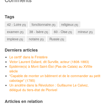
Tags
42 - Loire
fonctionnaire
religieux
(1)
(1)
(1)
examen
38 - Isère
60 - Oise
mineur
(1)
(1)
(1)
(1)
implexe
notaire
Russie
(1)
(1)
(1)
Derniers articles
Le certif' dans le Finistère
Victor Laurent Esliard, dit Surville, acteur (1808-1883)
Epidémie(s) à Mont-Saint-Éloi (Pas-de-Calais) au XVIIIe
siècle
"Capable de monter un bâtiment et de le commander au petit
cabotage" (1785)
Un ancêtre dans la Révolution : Guillaume Le Calvez,
délégué du tiers-état de Plonivel
Articles en relation