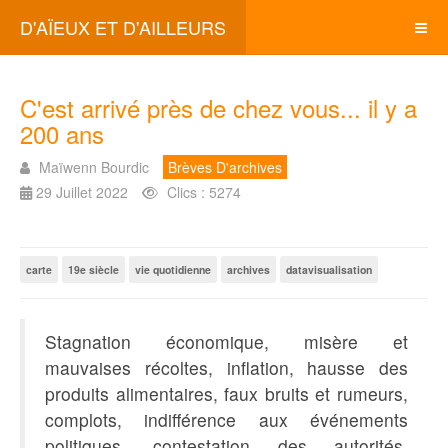
D'AÏEUX ET D'AILLEURS
C'est arrivé près de chez vous... il y a
200 ans
Maïwenn Bourdic
Brèves D'archives
29 Juillet 2022
Clics : 5274
carte
19e siècle
vie quotidienne
archives
datavisualisation
Stagnation économique, misère et
mauvaises récoltes, inflation, hausse des
produits alimentaires, faux bruits et rumeurs,
complots, indifférence aux événements
politiques, contestation des autorités,