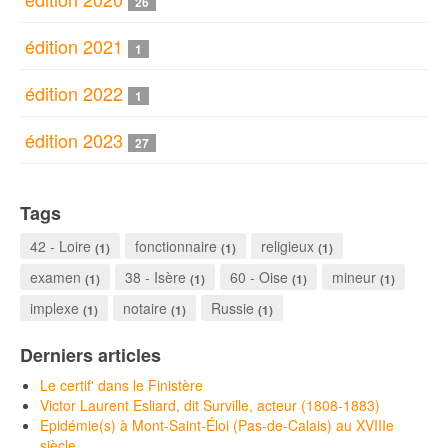
26
édition 2021
1
édition 2022
1
édition 2023
27
Tags
42 - Loire
fonctionnaire
religieux
(1)
(1)
(1)
examen
38 - Isère
60 - Oise
mineur
(1)
(1)
(1)
(1)
implexe
notaire
Russie
(1)
(1)
(1)
Derniers articles
Le certif' dans le Finistère
Victor Laurent Esliard, dit Surville, acteur (1808-1883)
Epidémie(s) à Mont-Saint-Éloi (Pas-de-Calais) au XVIIIe
siècle