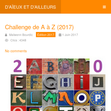
D'AÏEUX ET D'AILLEURS
Challenge de A à Z (2017)
Maïwenn Bourdic
Édition 2017
1 Juin 2017
Clics : 4348
No comments