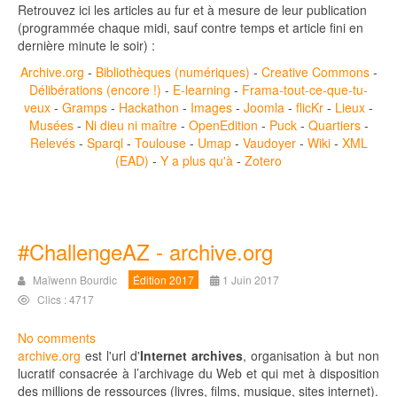
Retrouvez ici les articles au fur et à mesure de leur publication
(programmée chaque midi, sauf contre temps et article fini en
dernière minute le soir) :
Archive.org
-
Bibliothèques (numériques)
-
Creative Commons
-
Délibérations (encore !)
-
E-learning
-
Frama-tout-ce-que-tu-
veux
-
Gramps
-
Hackathon
-
Images
-
Joomla
-
flicKr
-
Lieux
-
Musées
-
Ni dieu ni maître
-
OpenEdition
-
Puck
-
Quartiers
-
Relevés
-
Sparql
-
Toulouse
-
Umap
-
Vaudoyer
-
Wiki
-
XML
(EAD)
-
Y a plus qu'à
-
Zotero
#ChallengeAZ - archive.org
Maïwenn Bourdic
Édition 2017
1 Juin 2017
Clics : 4717
No comments
archive.org
est l'url d'
Internet archives
, organisation à but non
lucratif consacrée à l’archivage du Web et qui met à disposition
des millions de ressources (livres, films, musique, sites internet).