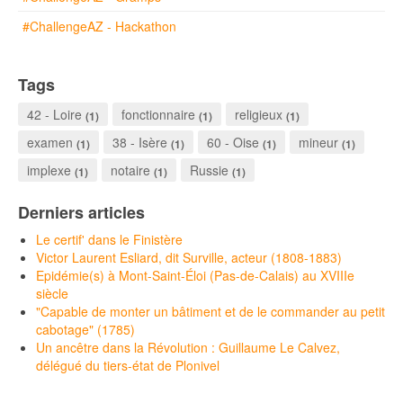
#ChallengeAZ - Hackathon
Tags
42 - Loire
fonctionnaire
religieux
(1)
(1)
(1)
examen
38 - Isère
60 - Oise
mineur
(1)
(1)
(1)
(1)
implexe
notaire
Russie
(1)
(1)
(1)
Derniers articles
Le certif' dans le Finistère
Victor Laurent Esliard, dit Surville, acteur (1808-1883)
Epidémie(s) à Mont-Saint-Éloi (Pas-de-Calais) au XVIIIe
siècle
"Capable de monter un bâtiment et de le commander au petit
cabotage" (1785)
Un ancêtre dans la Révolution : Guillaume Le Calvez,
délégué du tiers-état de Plonivel