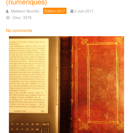
(numériques)
Maïwenn Bourdic
Édition 2017
2 Juin 2017
Clics : 3378
No comments