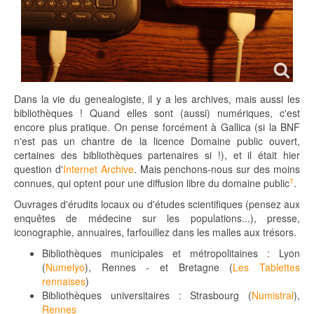
Dans la vie du genealogiste, il y a les archives, mais aussi les
bibliothèques ! Quand elles sont (aussi) numériques, c'est
encore plus pratique. On pense forcément à Gallica (si la BNF
n'est pas un chantre de la licence Domaine public ouvert,
certaines des bibliothèques partenaires si !), et il était hier
question d'
Internet Archive
. Mais penchons-nous sur des moins
1
connues, qui optent pour une diffusion libre du domaine public
.
Ouvrages d'érudits locaux ou d'études scientifiques (pensez aux
enquêtes de médecine sur les populations...), presse,
iconographie, annuaires, farfouillez dans les malles aux trésors.
Bibliothèques municipales et métropolitaines : Lyon
(
Numelyo
), Rennes - et Bretagne (
Les Tablettes
rennaises
)
Bibliothèques universitaires : Strasbourg (
Numistral
),
Rennes