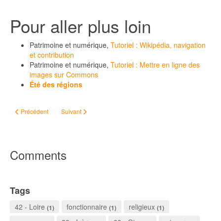
Pour aller plus loin
Patrimoine et numérique,
Tutoriel : Wikipédia, navigation
et contribution
Patrimoine et numérique,
Tutoriel : Mettre en ligne des
images sur Commons
Été des régions
Article précédent : #ChallengeAZ - Vaudoyer
Article suivant : #ChallengeAZ - XML (EAD)
Précédent
Suivant
Comments
Tags
42 - Loire
fonctionnaire
religieux
(1)
(1)
(1)