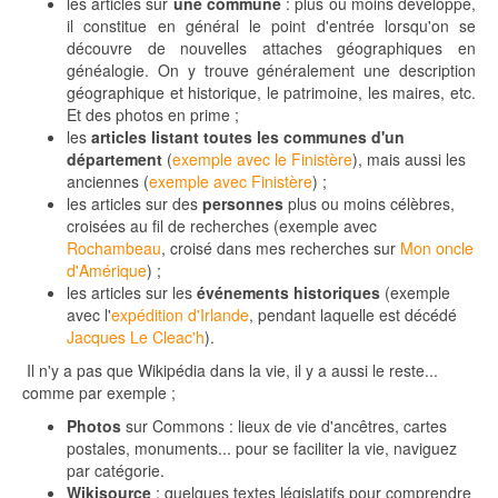
les articles sur
une commune
: plus ou moins développé,
il constitue en général le point d'entrée lorsqu'on se
découvre de nouvelles attaches géographiques en
généalogie. On y trouve généralement une description
géographique et historique, le patrimoine, les maires, etc.
Et des photos en prime ;
les
articles listant toutes les communes
d'un
département
(
exemple avec le Finistère
), mais aussi les
anciennes (
exemple avec Finistère
) ;
les articles sur des
personnes
plus ou moins célèbres,
croisées au fil de recherches (exemple avec
Rochambeau
, croisé dans mes recherches sur
Mon oncle
d'Amérique
) ;
les articles sur les
événements historiques
(exemple
avec l'
expédition d'Irlande
, pendant laquelle est décédé
Jacques Le Cleac'h
).
Il n'y a pas que Wikipédia dans la vie, il y a aussi le reste...
comme par exemple ;
Photos
sur Commons : lieux de vie d'ancêtres, cartes
postales, monuments... pour se faciliter la vie, naviguez
par catégorie.
Wikisource
: quelques textes législatifs pour comprendre