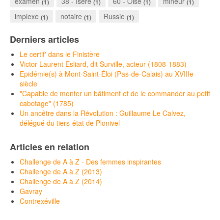
examen
38 - Isère
60 - Oise
mineur
(1)
(1)
(1)
(1)
implexe
notaire
Russie
(1)
(1)
(1)
Derniers articles
Le certif' dans le Finistère
Victor Laurent Esliard, dit Surville, acteur (1808-1883)
Epidémie(s) à Mont-Saint-Éloi (Pas-de-Calais) au XVIIIe
siècle
"Capable de monter un bâtiment et de le commander au petit
cabotage" (1785)
Un ancêtre dans la Révolution : Guillaume Le Calvez,
délégué du tiers-état de Plonivel
Articles en relation
Challenge de A à Z - Des femmes inspirantes
Challenge de A à Z (2013)
Challenge de A à Z (2014)
Gavray
Contrexéville