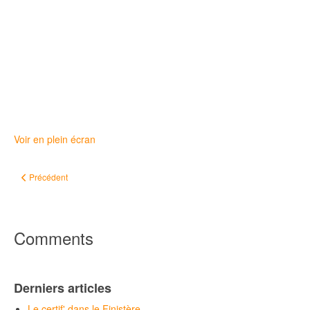
Voir en plein écran
Article précédent : Actualités
Précédent
Comments
Derniers articles
Le certif' dans le Finistère