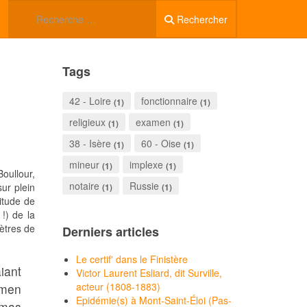
Rechercher
Tags
42 - Loire
fonctionnaire
(1)
(1)
religieux
examen
(1)
(1)
38 - Isère
60 - Oise
(1)
(1)
mineur
implexe
(1)
(1)
Boullour,
notaire
Russie
sur plein
(1)
(1)
titude de
!) de la
ètres de
Derniers articles
Le certif' dans le Finistère
iant
Victor Laurent Esliard, dit Surville,
acteur (1808-1883)
emen
Epidémie(s) à Mont-Saint-Éloi (Pas-
omas