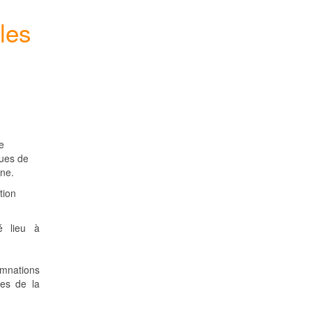
les
e
ques de
gne.
tion
é lieu à
damnations
es de la