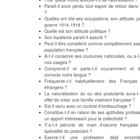
Paraît-il avoir perdu tout espoir de retour dans
?
Quelles ont été ses occupations, son attitude, p
guerre 1914-1918 ?
Quelle est son attitude politique ?
Son loyalisme paraît-il assuré ?
Peut-il être considéré comme complètement assi
population française ?
A-t-il conservé ses coutumes nationales, ou a-t-
nos usages ?
Comprend-il et parle-t-il couramment et 
correcte notre langue ?
Fréquente-t-il habituellement des Françai
étrangers ?
La naturalisation du ou des postulants aura-t-
effet de créer une famille vraiment française ?
Est-il venu avec un contrat d'embauchage ?
Constitue-t-il en raison de ses aptitudes profes
un apport intéressant pour la collectivité ?
Y-a-t-il pénurie de main d'oeuvre française
spécialité du postulant ?
Exerce-t-il une profession déjà encom