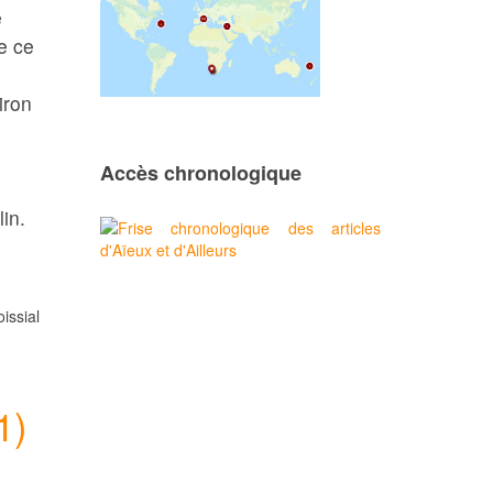
é
e ce
iron
Accès chronologique
in.
oissial
1)