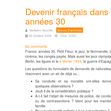
Devenir français dans 
années 30
Maïwenn Bourdic
Brèves D'archives
26 Octobre 2009
Clics : 5793
No comments
France, années 30. Petit Fleur, le jazz, le Normandie, l
cinéma, les congés payés. Mais aussi les jeux olympi
Berlin, les ligues et le
6 février 1934
, la guerre d'Espa
Les questions du formulaire de demande de naturalisa
résonnent avec un air de déjà vu...
Sa conduite et sa moralité ont-elles donn
quelques observations ?
Jouit-il de la considération publique ?
A-t-il fait l'objet de mesures de police, de con
ou de contraventions ? idem pour les membr
famille
Pour quels motifs sollicite-t-il sa naturalisation ?