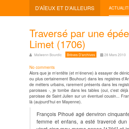
D'AÏEUX ET D'AILLEURS
ACTUALIT
Traversé par une épée
Limet (1706)
Maïwenn Bourdic
Brèves D'archives
28 Mars 2010
No comments
Alors que je m'entête (et m'énerve) à essayer de déni
ou plus certainement Bouhour) dans les registres d'Ange
de métiers urbains, rarement présents dans les registr
paroisses -, je tombe dans les tables (oui, c'est déj
paroisse de Saint Julien sur un éventuel cousin... Fr
là (aujourd'hui en Mayenne).
François Pihoué agé denviron cinquante
femme et enfans, a esté travercé dun
vingt cinq may meme annee [1706] et 