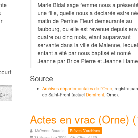
nte
Marie Bidal sage femme nous a présent
s
une fille, quelle nous a declarée estre né
ur
matin de Perrine Fleuri demeurante au
faubourg, ou elle est revenue depuis env
quatre ou cinq mois, etant auparavant
A
servante dans la ville de Maienne, lequel
enfant a été par nous baptisé et nomé
Jeanne par Brice Pierre et Jeanne Hamel
court
Source
Archives départementales de l'Orne
, registre par
de Saint-Front (actuel
Domfront
, Orne).
Actes en vrac (Orne) (
Maïwenn Bourdic
Brèves D'archives
28 Novembre 2009
Clics : 6430