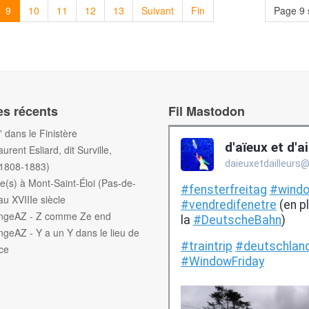
9
10
11
12
13
Suivant
Fin
Page 9 
es récents
Fil Mastodon
f' dans le Finistère
aurent Esliard, dit Surville,
(1808-1883)
e(s) à Mont-Saint-Éloi (Pas-de-
au XVIIIe siècle
engeAZ - Z comme Ze end
ngeAZ - Y a un Y dans le lieu de
ce