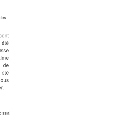
 des
cent
 été
isse
time
 de
 été
nous
r.
oissial