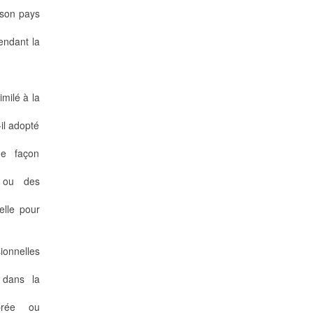
 son pays
endant la
milé à la
il adopté
de façon
s ou des
elle pour
sionnelles
 dans la
brée ou