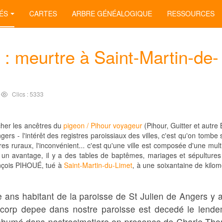
ÉS
CARTES
ARBRE GÉNÉALOGIQUE
RESSOURCES
 : meurtre à Saint-Martin-de-
Clics : 5333
cher les ancêtres du
pigeon / Pihour voyageur
(Pihour, Guitter et autre 
rs - l'intérêt des registres paroissiaux des villes, c'est qu'on tombe 
es ruraux, l'inconvénient... c'est qu'une ville est composée d'une mul
à un avantage, il y a des tables de baptêmes, mariages et sépultures 
ançois PIHOUÉ, tué à
Saint-Martin-du-Limet
, à une soixantaine de kilom
 ans habitant de la paroisse de St Julien de Angers y a
 corp depee dans nostre paroisse est decedé le lend
inhumé dans nostrecimetiere en presence de Charle Th