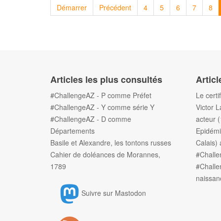
Démarrer
Précédent
4
5
6
7
8
Articles les plus consultés
Articl
#ChallengeAZ - P comme Préfet
Le certi
#ChallengeAZ - Y comme série Y
Victor L
#ChallengeAZ - D comme
acteur 
Départements
Epidémi
Basile et Alexandre, les tontons russes
Calais) 
Cahier de doléances de Morannes,
#Chall
1789
#Challe
naissan
Suivre sur Mastodon