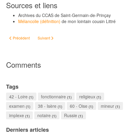
Sources et liens
Archives du CCAS de Saint-Germain-de-Prinçay
Mélancolie (définition)
de mon lointain cousin Littré
Article précédent : Histoire de lait...
Article suivant : Objets trouvés...
Précédent
Suivant
Comments
Tags
42 - Loire
fonctionnaire
religieux
(1)
(1)
(1)
examen
38 - Isère
60 - Oise
mineur
(1)
(1)
(1)
(1)
implexe
notaire
Russie
(1)
(1)
(1)
Derniers articles