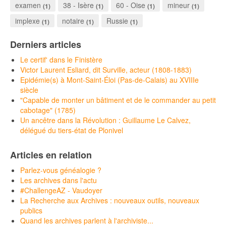
examen
38 - Isère
60 - Oise
mineur
(1)
(1)
(1)
(1)
implexe
notaire
Russie
(1)
(1)
(1)
Derniers articles
Le certif' dans le Finistère
Victor Laurent Esliard, dit Surville, acteur (1808-1883)
Epidémie(s) à Mont-Saint-Éloi (Pas-de-Calais) au XVIIIe
siècle
"Capable de monter un bâtiment et de le commander au petit
cabotage" (1785)
Un ancêtre dans la Révolution : Guillaume Le Calvez,
délégué du tiers-état de Plonivel
Articles en relation
Parlez-vous généalogie ?
Les archives dans l'actu
#ChallengeAZ - Vaudoyer
La Recherche aux Archives : nouveaux outils, nouveaux
publics
Quand les archives parlent à l'archiviste...