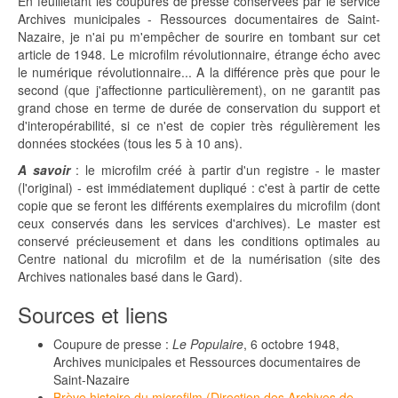
En feuilletant les coupures de presse conservées par le service
Archives municipales - Ressources documentaires de Saint-
Nazaire, je n'ai pu m'empêcher de sourire en tombant sur cet
article de 1948. Le microfilm révolutionnaire, étrange écho avec
le numérique révolutionnaire... A la différence près que pour le
second (que j'affectionne particulièrement), on ne garantit pas
grand chose en terme de durée de conservation du support et
d'interopérabilité, si ce n'est de copier très régulièrement les
données stockées (tous les 5 à 10 ans).
A savoir
: le microfilm créé à partir d'un registre - le master
(l'original) - est immédiatement dupliqué : c'est à partir de cette
copie que se feront les différents exemplaires du microfilm (dont
ceux conservés dans les services d'archives). Le master est
conservé précieusement et dans les conditions optimales au
Centre national du microfilm et de la numérisation (site des
Archives nationales basé dans le Gard).
Sources et liens
Coupure de presse :
Le Populaire
, 6 octobre 1948,
Archives municipales et Ressources documentaires de
Saint-Nazaire
Brève histoire du microfilm (Direction des Archives de