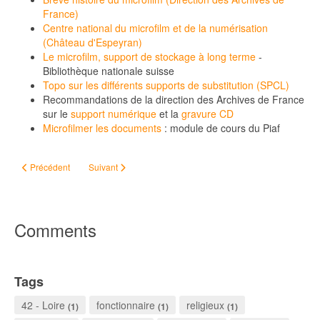
France)
Centre national du microfilm et de la numérisation
(Château d'Espeyran)
Le microfilm, support de stockage à long terme
-
Bibliothèque nationale suisse
Topo sur les différents supports de substitution (SPCL)
Recommandations de la direction des Archives de France
sur le
support numérique
et la
gravure CD
Microfilmer les documents
: module de cours du Piaf
Article précédent : Injures publiques
Article suivant : Les archives dans l'actu
Précédent
Suivant
Comments
Tags
42 - Loire
fonctionnaire
religieux
(1)
(1)
(1)