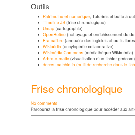
Outils
Patrimoine et numérique
, Tutoriels et boîte à o
Timeline JS
(frise chronologique)
Umap
(cartographie)
OpenRefine
(nettoyage et enrichissement de d
Framalibre
(annuaire des logiciels et outils libres
Wikipédia
(encylopédie collaborative)
Wikimédia Commons
(médiathèque Wikimédia)
Arbre-o-matic
(visualisation d'un fichier gedcom)
deces.matchid.io (outil de recherche dans le fi
Frise chronologique
No comments
Parcourez la frise chronologique pour accéder aux arti