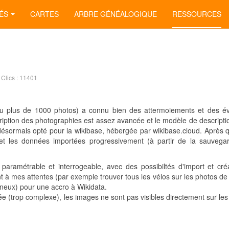
ÉS
CARTES
ARBRE GÉNÉALOGIQUE
RESSOURCES
Clics : 11401
 plus de 1000 photos) a connu bien des attermoiements et des év
cription des photographies est assez avancée et le modèle de descripti
'ai désormais opté pour la wikibase, hébergée par wikibase.cloud. Après
 et les données importées progressivement (à partir de la sauveg
aramétrable et interrogeable, avec des possibiltés d'import et cré
à mes attentes (par exemple trouver tous les vélos sur les photos de f
ineux) pour une accro à Wikidata.
e (trop complexe), les images ne sont pas visibles directement sur les