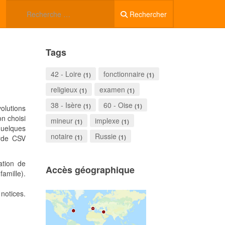
Rechercher
Tags
42 - Loire
fonctionnaire
(1)
(1)
religieux
examen
(1)
(1)
38 - Isère
60 - Oise
(1)
(1)
olutions
on choisi
mineur
implexe
(1)
(1)
 quelques
notaire
Russie
(1)
(1)
arde CSV
ation de
Accès géographique
amille).
 notices.