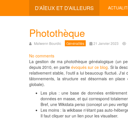
D'AÏEUX ET D'AILLEURS
ACTUALIT
Photothèque
Maïwenn Bourdic
Généralités
21 Janvier 2023
No comments
La gestion de ma photothèque généalogique (un peu
depuis 2010, en partie
évoqués sur ce blog
. Si la des
relativement stable, l'outil a lui beaucoup fluctué. J
tâtonnements, la structure est désormais en place
globale).
Les plus : une base de données entièrement p
données en masse, et qui correspond totalement 
Bref, une Wikidata perso (concept un peu vertig
Les moins : la wikibase n'étant pas auto-hébergé
Il faut cliquer sur un lien pour les visualiser.