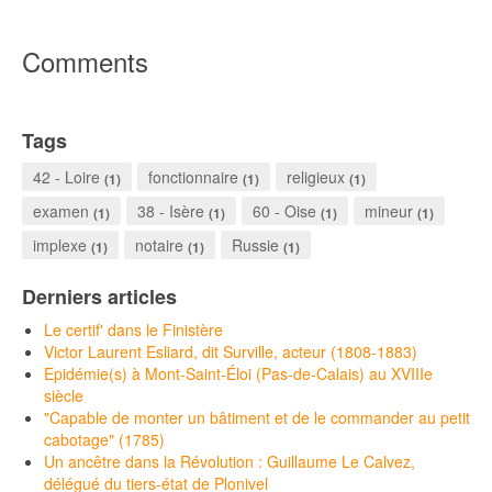
Comments
Tags
42 - Loire
fonctionnaire
religieux
(1)
(1)
(1)
examen
38 - Isère
60 - Oise
mineur
(1)
(1)
(1)
(1)
implexe
notaire
Russie
(1)
(1)
(1)
Derniers articles
Le certif' dans le Finistère
Victor Laurent Esliard, dit Surville, acteur (1808-1883)
Epidémie(s) à Mont-Saint-Éloi (Pas-de-Calais) au XVIIIe
siècle
"Capable de monter un bâtiment et de le commander au petit
cabotage" (1785)
Un ancêtre dans la Révolution : Guillaume Le Calvez,
délégué du tiers-état de Plonivel