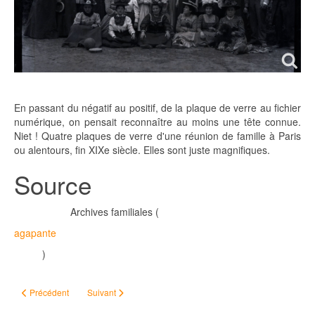
En passant du négatif au positif, de la plaque de verre au fichier
numérique, on pensait reconnaître au moins une tête connue.
Niet ! Quatre plaques de verre d'une réunion de famille à Paris
ou alentours, fin XIXe siècle. Elles sont juste magnifiques.
Source
Archives familiales (
agapante
)
Article précédent : Je ne suis pas un numéro ! (à propos du sosa 1000, 7 ans 
Article suivant : Et je vous déclare... séparés
Précédent
Suivant