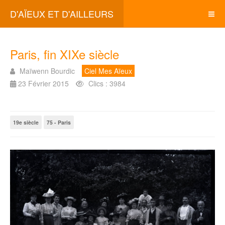
D'AÏEUX ET D'AILLEURS
Paris, fin XIXe siècle
Maïwenn Bourdic
Ciel Mes Aïeux
23 Février 2015
Clics : 3984
19e siècle
75 - Paris