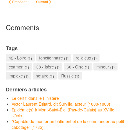
Article précédent : Familles parisiennes : projet d'indexation des répertoires 
Article suivant : La Presse ancienne numérisée de Loire-Atl
Précédent
Suivant
Comments
Tags
42 - Loire
fonctionnaire
religieux
(1)
(1)
(1)
examen
38 - Isère
60 - Oise
mineur
(1)
(1)
(1)
(1)
implexe
notaire
Russie
(1)
(1)
(1)
Derniers articles
Le certif' dans le Finistère
Victor Laurent Esliard, dit Surville, acteur (1808-1883)
Epidémie(s) à Mont-Saint-Éloi (Pas-de-Calais) au XVIIIe
siècle
"Capable de monter un bâtiment et de le commander au petit
cabotage" (1785)