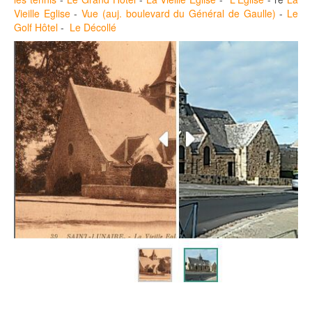
Vieille Eglise
-
Vue (auj. boulevard du Général de Gaulle)
-
Le
Golf Hôtel
-
Le Décollé