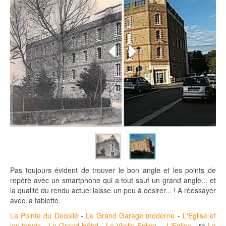
Pas toujours évident de trouver le bon angle et les points de
repère avec un smartphone qui a tout sauf un grand angle... et
la qualité du rendu actuel laisse un peu à désirer... ! A réessayer
avec la tablette.
La Pointe du Décollé
-
Le Grand Garage moderne
-
L'Eglise et
les tennis
-
Le Grand Hôtel
-
La Vieille Eglise
-
L'Eglise
- re
La