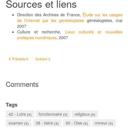
Sources et liens
Direction des Archives de France,
Étude sur les usages
de l’internet par les généalogistes
généalogistes, mai
2007
Culture et recherche,
Lieux culturels et nouvelles
pratiques numériques
, 2007
Article précédent : Archives départementales de l'Orne : en ligne
Article suivant : Généalogie ? mais pourquoi ?!
Précédent
Suivant
Comments
Tags
42 - Loire
fonctionnaire
religieux
(1)
(1)
(1)
examen
38 - Isère
60 - Oise
mineur
(1)
(1)
(1)
(1)