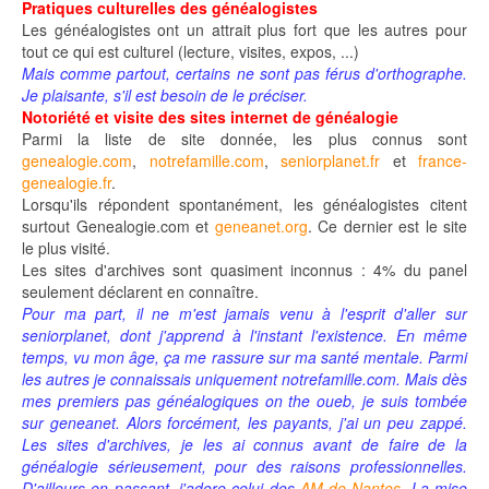
Pratiques culturelles des généalogistes
Les généalogistes ont un attrait plus fort que les autres pour
tout ce qui est culturel (lecture, visites, expos, ...)
Mais comme partout, certains ne sont pas férus d'orthographe.
Je plaisante, s'il est besoin de le préciser.
Notoriété et visite des sites internet de généalogie
Parmi la liste de site donnée, les plus connus sont
genealogie.com
,
notrefamille.com
,
seniorplanet.fr
et
france-
genealogie.fr
.
Lorsqu'ils répondent spontanément, les généalogistes citent
surtout Genealogie.com et
geneanet.org
. Ce dernier est le site
le plus visité.
Les sites d'archives sont quasiment inconnus : 4% du panel
seulement déclarent en connaître.
Pour ma part, il ne m'est jamais venu à l'esprit d'aller sur
seniorplanet, dont j'apprend à l'instant l'existence. En même
temps, vu mon âge, ça me rassure sur ma santé mentale. Parmi
les autres je connaissais uniquement notrefamille.com. Mais dès
mes premiers pas généalogiques on the oueb, je suis tombée
sur geneanet. Alors forcément, les payants, j'ai un peu zappé.
Les sites d'archives, je les ai connus avant de faire de la
généalogie sérieusement, pour des raisons professionnelles.
D'ailleurs en passant, j'adore celui des
AM de Nantes
. La mise