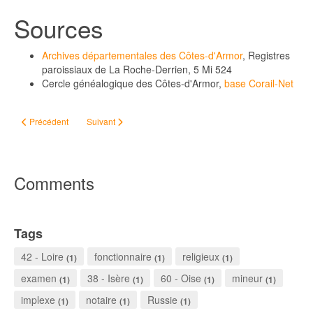
Sources
Archives départementales des Côtes-d'Armor
, Registres
paroissiaux de La Roche-Derrien, 5 Mi 524
Cercle généalogique des Côtes-d'Armor,
base Corail-Net
Article précédent : A quoi ça ressemble, un Manceau du XVIIe siècle ?
Article suivant : Un ami de la poésie, 1832
Précédent
Suivant
Comments
Tags
42 - Loire
fonctionnaire
religieux
(1)
(1)
(1)
examen
38 - Isère
60 - Oise
mineur
(1)
(1)
(1)
(1)
implexe
notaire
Russie
(1)
(1)
(1)