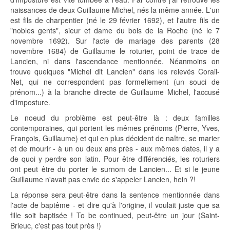
naissances de deux Guillaume Michel, nés la même année. L'un
est fils de charpentier (né le 29 février 1692), et l'autre fils de
"nobles gents", sieur et dame du bois de la Roche (né le 7
novembre 1692). Sur l'acte de mariage des parents (28
novembre 1684) de Guillaume le roturier, point de trace de
Lancien, ni dans l'ascendance mentionnée. Néanmoins on
trouve quelques "Michel dit Lancien" dans les relevés Corail-
Net, qui ne correspondent pas formellement (un souci de
prénom...) à la branche directe de Guillaume Michel, l'accusé
d'imposture.
Le noeud du problème est peut-être là : deux familles
contemporaines, qui portent les mêmes prénoms (Pierre, Yves,
François, Guillaume) et qui en plus décident de naître, se marier
et de mourir - à un ou deux ans près - aux mêmes dates, il y a
de quoi y perdre son latin. Pour être différenciés, les roturiers
ont peut être du porter le surnom de Lancien... Et si le jeune
Guillaume n'avait pas envie de s'appeler Lancien, hein ?!
La réponse sera peut-être dans la sentence mentionnée dans
l'acte de baptême - et dire qu'à l'origine, il voulait juste que sa
fille soit baptisée ! To be continued, peut-être un jour (Saint-
Brieuc, c'est pas tout près !)