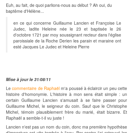
Euh, au fait, de quoi parlions-nous au début ? Ah oui, du
baptême d'Hélène...
en ce qui concerne Guillaume Lancien et Françoise Le
Judec, ladite Heleine née le 23 et baptisée le 26
d'octobre 1721 par moy soussignant recteur dans l'église
paroissiale de la Roche Derien les parain et maraine ont
esté Jacques Le Judec et Heleine Pierre
Mise à jour le 31/08/11
Le
commentaire de Raphaël
m'a poussé à éclaircir un peu cette
histoire d'homonymie. L'histoire à mon sens était simple : un
certain Guillaume Lancien s'amusait à se faire passer pour
Guillaume Michel, le seigneur du coin. Sauf que le Christophe
Michel, témoin plausiblement frère du marié, était bizarre. Et
Raphaël a semble-t-il vu juste !
Lancien n'est pas un nom du coin, donc ma première hypothèse
d'imposture est vite tombée à l'eau. Par contre j'ai retrouvé les