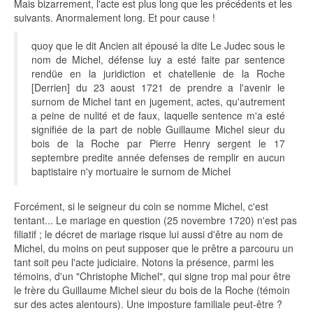
Mais bizarrement, l'acte est plus long que les précédents et les
suivants. Anormalement long. Et pour cause !
quoy que le dit Ancien ait épousé la dite Le Judec sous le
nom de Michel, défense luy a esté faite par sentence
rendüe en la juridiction et chatellenie de la Roche
[Derrien] du 23 aoust 1721 de prendre a l'avenir le
surnom de Michel tant en jugement, actes, qu'autrement
a peine de nulité et de faux, laquelle sentence m'a esté
signifiée de la part de noble Guillaume Michel sieur du
bois de la Roche par Pierre Henry sergent le 17
septembre predite année defenses de remplir en aucun
baptistaire n'y mortuaire le surnom de Michel
Forcément, si le seigneur du coin se nomme Michel, c'est
tentant... Le mariage en question (25 novembre 1720) n'est pas
filiatif ; le décret de mariage risque lui aussi d'être au nom de
Michel, du moins on peut supposer que le prêtre a parcouru un
tant soit peu l'acte judiciaire. Notons la présence, parmi les
témoins, d'un "Christophe Michel", qui signe trop mal pour être
le frère du Guillaume Michel sieur du bois de la Roche (témoin
sur des actes alentours). Une imposture familiale peut-être ?