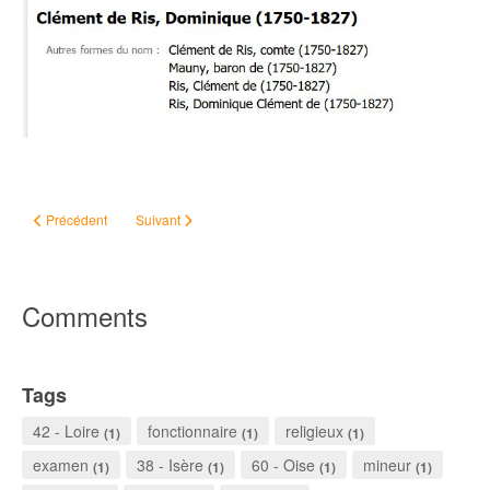
Article précédent : #ChallengeAZ - S comme Surveillé par la Sûreté
Article suivant : #ChallengeAZ - U comme Université
Précédent
Suivant
Comments
Tags
42 - Loire
fonctionnaire
religieux
(1)
(1)
(1)
examen
38 - Isère
60 - Oise
mineur
(1)
(1)
(1)
(1)