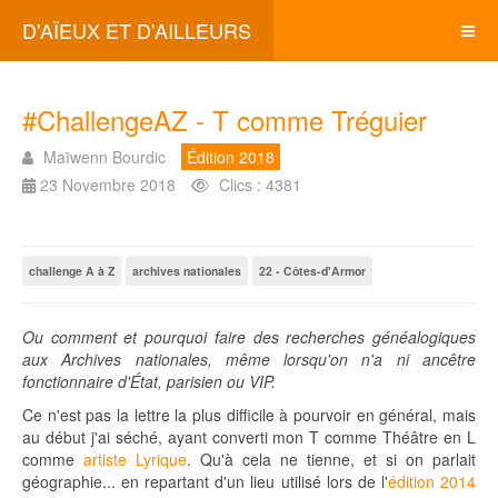
D'AÏEUX ET D'AILLEURS
#ChallengeAZ - T comme Tréguier
Maïwenn Bourdic
Édition 2018
23 Novembre 2018
Clics : 4381
challenge A à Z
archives nationales
22 - Côtes-d'Armor
Ou comment et pourquoi faire des recherches généalogiques
aux Archives nationales, même lorsqu'on n'a ni ancêtre
fonctionnaire d'État, parisien ou VIP.
Ce n'est pas la lettre la plus difficile à pourvoir en général, mais
au début j'ai séché, ayant converti mon T comme Théâtre en L
comme
artiste Lyrique
. Qu'à cela ne tienne, et si on parlait
géographie... en repartant d'un lieu utilisé lors de l'
édition 2014