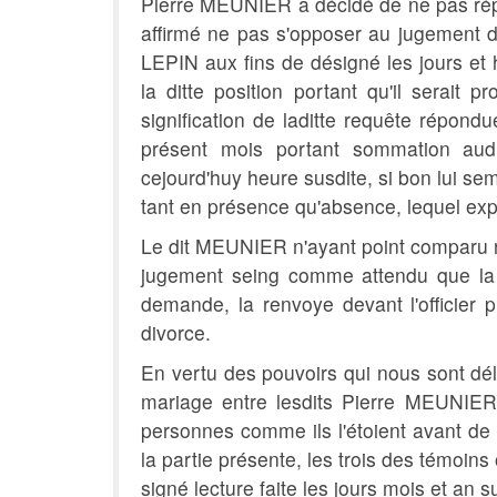
Pierre MEUNIER a décidé de ne pas répond
affirmé ne pas s'opposer au jugement d
LEPIN aux fins de désigné les jours et
la ditte position portant qu'il serait
signification de laditte requête répondu
présent mois portant sommation a
cejourd'huy heure susdite, si bon lui se
tant en présence qu'absence, lequel expl
Le dit MEUNIER n'ayant point comparu ny
jugement seing comme attendu que la p
demande, la renvoye devant l'officier
divorce.
En vertu des pouvoirs qui nous sont dél
mariage entre lesdits Pierre MEUNIER 
personnes comme ils l'étoient avant de 
la partie présente, les trois des témoins
signé lecture faite les jours mois et an su