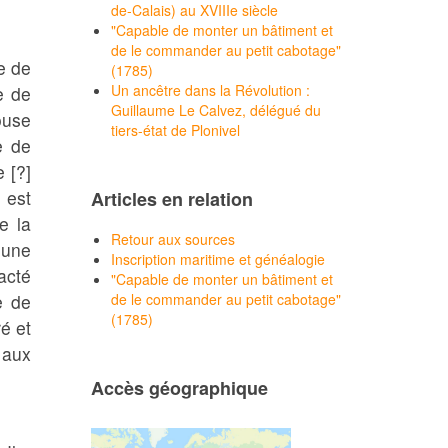
de-Calais) au XVIIIe siècle
"Capable de monter un bâtiment et
de le commander au petit cabotage"
e de
(1785)
Un ancêtre dans la Révolution :
e de
Guillaume Le Calvez, délégué du
ouse
tiers-état de Plonivel
e de
 [?]
 est
Articles en relation
e la
Retour aux sources
mune
Inscription maritime et généalogie
acté
"Capable de monter un bâtiment et
e de
de le commander au petit cabotage"
(1785)
é et
 aux
Accès géographique