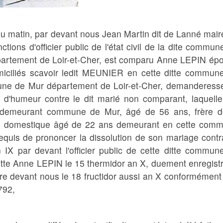
 du matin, par devant nous Jean Martin dit de Lanné mair
ions d'officier public de l'état civil de la dite commun
partement de Loir-et-Cher, est comparu Anne LEPIN ép
ciliés scavoir ledit MEUNIER en cette ditte commun
une de Mur département de Loir-et-Cher, demanderesse
é d'humeur contre le dit marié non comparant, laquelle
ur demeurant commune de Mur, âgé de 56 ans, frère d
N domestique âgé de 22 ans demeurant en cette com
requis de prononcer la dissolution de son mariage contr
IX par devant l'officier public de cette ditte commun
tte Anne LEPIN le 15 thermidor an X, duement enregistr
re devant nous le 18 fructidor aussi an X conformément
792,