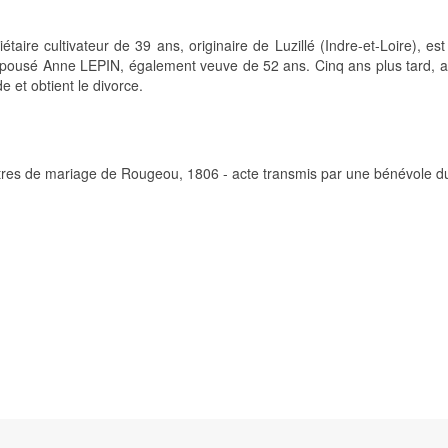
ire cultivateur de 39 ans, originaire de Luzillé (Indre-et-Loire), est
épousé Anne LEPIN, également veuve de 52 ans. Cinq ans plus tard, a
 et obtient le divorce.
stres de mariage de Rougeou, 1806 - acte transmis par une bénévole du
856-)