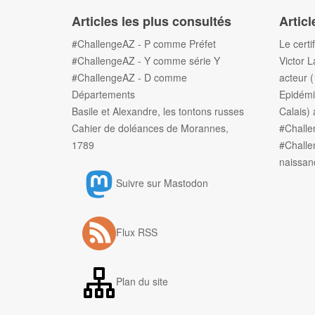
Articles les plus consultés
Articl
#ChallengeAZ - P comme Préfet
Le certi
#ChallengeAZ - Y comme série Y
Victor L
#ChallengeAZ - D comme
acteur 
Départements
Epidémi
Basile et Alexandre, les tontons russes
Calais) 
Cahier de doléances de Morannes,
#Chall
1789
#Challe
naissan
Suivre sur Mastodon
Flux RSS
Plan du site