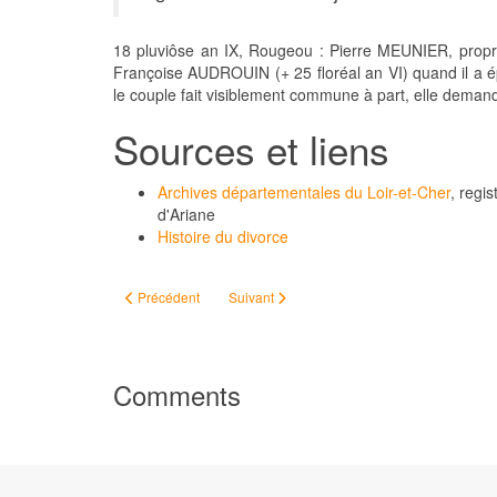
18 pluviôse an IX, Rougeou : Pierre MEUNIER, propriéta
Françoise AUDROUIN (+ 25 floréal an VI) quand il a 
le couple fait visiblement commune à part, elle demande
Sources et liens
Archives départementales du Loir-et-Cher
, regi
d'Ariane
Histoire du divorce
Article précédent : Allier... luia !
Article suivant : SAUSSET Marie Mérance (1
Précédent
Suivant
Comments