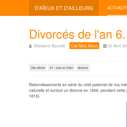
D'AÏEUX ET D'AILLEURS
ACTUALIT
Divorcés de l'an 6.
Maïwenn Bourdic
Ciel Mes Aïeux
30 Avril 2
19e siècle
41 - Loir-et-Cher
divorce
Rebondissements en série du côté paternel de ma mère.
naturelle et surtout un divorce en 1806, pendant cette 
1816).