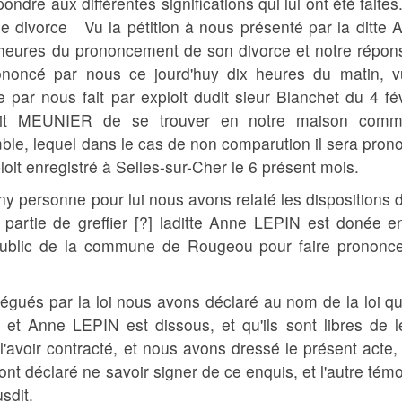
re aux différentes significations qui lui ont été faites. 
e divorce Vu la pétition à nous présenté par la ditte 
 heures du prononcement de son divorce et notre répon
 prononcé par nous ce jourd'huy dix heures du matin, v
e par nous fait par exploit dudit sieur Blanchet du 4 fév
udit MEUNIER de se trouver en notre maison com
mble, lequel dans le cas de non comparution il sera pron
oit enregistré à Selles-sur-Cher le 6 présent mois.
 personne pour lui nous avons relaté les dispositions d
artie de greffier [?] laditte Anne LEPIN est donée e
 public de la commune de Rougeou pour faire prononce
égués par la loi nous avons déclaré au nom de la loi qu
et Anne LEPIN est dissous, et qu'ils sont libres de l
l'avoir contracté, et nous avons dressé le présent acte,
 ont déclaré ne savoir signer de ce enquis, et l'autre tém
sdit.