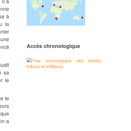
Il a
Anne
se à
u la
rier
mune
Accès chronologique
oncé
udit
n sa
r le
e le
eurs
 que
oin a