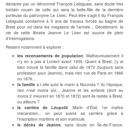
déclarée par un dénommé François Lebiguais, sans doute très
lointain cousin de celle qui sera la belle-fille de la dernière
porteuse du patronyme Le Livec. Peut-être s'agit-il du François
Lebiguais condamné à 5 ans de travaux forcés au bagne de
Brest pour vol dans les magasins de l'armée... Décidément, la
vie de cette libraire Jeanne Le Livec est source de plein
d'interrogations.
Restent notamment à explorer :
les recensements de population
. Malheureusement il
n'y en a pas à Lorient avant 1936. Quant à Brest, j'y ai
bien trouvé la famille dans celui de 1872 (toujours sans
profession pour Jeanne), mais rien rue de Paris en 1866
ou 1876...
la famille
a-t-elle suivi le marin à Nouméa ? Vu l'époque,
rien n'est moins sûr... Jeanne et les enfants (dont au
moins 2 meurent en 1870 et 1872) sont-ils restés à Brest,
ou ailleurs ?
la carrière de Léopold
. Marin d'État, 1er maître
mécanicien... on peut suivre sa carrière grâce à
l'inscription maritime et son matricule.
le décès de Jeanne
, sans doute en Île-de-France,