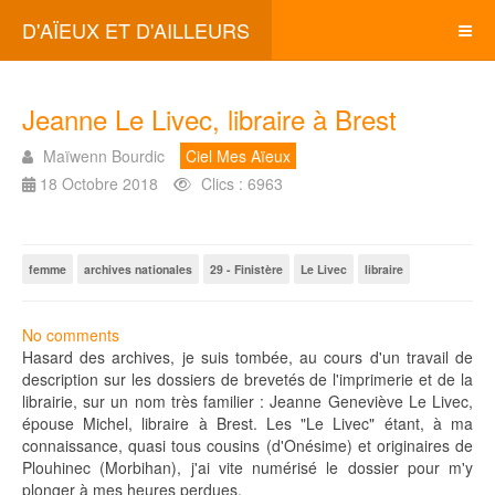
D'AÏEUX ET D'AILLEURS
Jeanne Le Livec, libraire à Brest
Maïwenn Bourdic
Ciel Mes Aïeux
18 Octobre 2018
Clics : 6963
femme
archives nationales
29 - Finistère
Le Livec
libraire
No comments
Hasard des archives, je suis tombée, au cours d'un travail de
description sur les dossiers de brevetés de l'imprimerie et de la
librairie, sur un nom très familier : Jeanne Geneviève Le Livec,
épouse Michel, libraire à Brest. Les "Le Livec" étant, à ma
connaissance, quasi tous cousins (d'Onésime) et originaires de
Plouhinec (Morbihan), j'ai vite numérisé le dossier pour m'y
plonger à mes heures perdues.