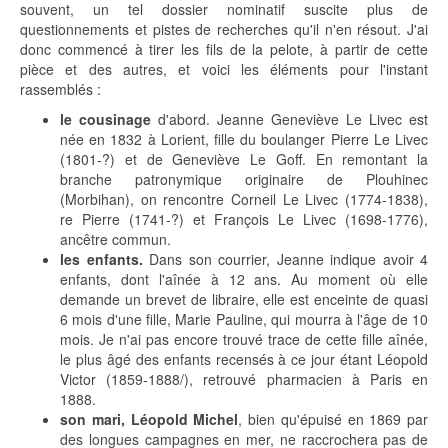
souvent, un tel dossier nominatif suscite plus de
questionnements et pistes de recherches qu'il n'en résout. J'ai
donc commencé à tirer les fils de la pelote, à partir de cette
pièce et des autres, et voici les éléments pour l'instant
rassemblés :
le cousinage
d'abord. Jeanne Geneviève Le Livec est
née en 1832 à Lorient, fille du boulanger Pierre Le Livec
(1801-?) et de Geneviève Le Goff. En remontant la
branche patronymique originaire de Plouhinec
(Morbihan), on rencontre Corneil Le Livec (1774-1838),
re Pierre (1741-?) et François Le Livec (1698-1776),
ancêtre commun.
les enfants.
Dans son courrier, Jeanne indique avoir 4
enfants, dont l'aînée à 12 ans. Au moment où elle
demande un brevet de libraire, elle est enceinte de quasi
6 mois d'une fille, Marie Pauline, qui mourra à l'âge de 10
mois. Je n'ai pas encore trouvé trace de cette fille aînée,
le plus âgé des enfants recensés à ce jour étant Léopold
Victor (1859-1888/), retrouvé pharmacien à Paris en
1888.
son mari, Léopold Michel
, bien qu'épuisé en 1869 par
des longues campagnes en mer, ne raccrochera pas de