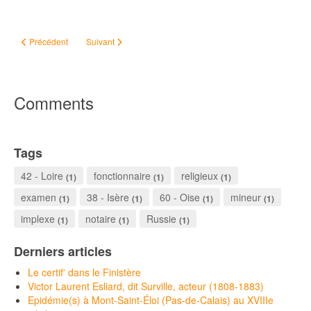
Article précédent : Basile et Alexandre, les tontons russes
Article suivant : Un prénom
Précédent
Suivant
Comments
Tags
42 - Loire
fonctionnaire
religieux
(1)
(1)
(1)
examen
38 - Isère
60 - Oise
mineur
(1)
(1)
(1)
(1)
implexe
notaire
Russie
(1)
(1)
(1)
Derniers articles
Le certif' dans le Finistère
Victor Laurent Esliard, dit Surville, acteur (1808-1883)
Epidémie(s) à Mont-Saint-Éloi (Pas-de-Calais) au XVIIIe