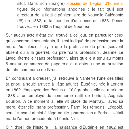
sitôt. Dans son (maigre)
dossier de Légion d'honneur
figure deux informations anodines : le fait qu'il soit
directeur de la flottille pénitentiaire de Nouvelle Calédonie
(!!!) en 1882, et la mention d'un décès en 1883. Décès
trouvé... en 1883 à l'hôpital de Nouméa.
Sur aucun acte d'état civil trouvé à ce jour, en particulier ceux
qui concernent ses enfants, il n'est indiqué de profession pour la
mère. Au mieux, il n'y a que la profession du père (souvent
absent ou à la guerre), ou pire "sans profession". Jeanne Le
Livec, éternelle "sans profession", alors qu'elle a tenu au moins
5 ans un commerce de papeterie et a obtenu une autorisation
de faire commerce de livres.
En continuant à creuser, j'ai retrouvé à Nanterre l'une des filles
(a priori la seule arrivée à l'âge adulte), Eugénie, née à Lorient
en 1862. Employée des Postes et Télégraphes, elle se marie en
1888 à un employé de commerce natif de Lorient, Auguste
Bouillon. À ce moment-là, elle vit place du Martray... avec sa
mère, éternelle "sans profession". Parmi les témoins, Léopold,
seul fils ayant atteint à l'âge adulte, pharmacien à Paris. Il s'était
marié l'année précédente à Léonie Niot.
Clin d'oeil de l'histoire : la naissance d'Eugénie en 1862 est