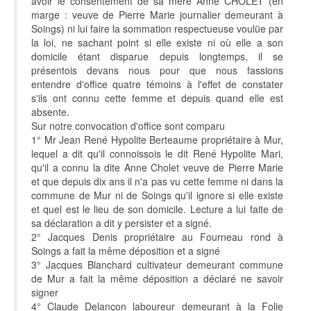
avoir le consentement de sa mère Anne CHOLET (en
marge : veuve de Pierre Marie journalier demeurant à
Soings) ni lui faire la sommation respectueuse voulüe par
la loi, ne sachant point si elle existe ni où elle a son
domicile étant disparue depuis longtemps, il se
présentois devans nous pour que nous fassions
entendre d'office quatre témoins à l'effet de constater
s'ils ont connu cette femme et depuis quand elle est
absente.
Sur notre convocation d'office sont comparu
1° Mr Jean René Hypolite Berteaume propriétaire à Mur,
lequel a dit qu'il connoissois le dit René Hypolite Mari,
qu'il a connu la dite Anne Cholet veuve de Pierre Marie
et que depuis dix ans il n'a pas vu cette femme ni dans la
commune de Mur ni de Soings qu'il ignore si elle existe
et quel est le lieu de son domicile. Lecture a lui faite de
sa déclaration a dit y persister et a signé.
2° Jacques Denis propriétaire au Fourneau rond à
Soings a fait la même déposition et a signé
3° Jacques Blanchard cultivateur demeurant commune
de Mur a fait la même déposition a déclaré ne savoir
signer
4° Claude Delançon laboureur demeurant à la Folie