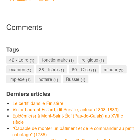
Comments
Tags
42 - Loire
fonctionnaire
religieux
(1)
(1)
(1)
examen
38 - Isère
60 - Oise
mineur
(1)
(1)
(1)
(1)
implexe
notaire
Russie
(1)
(1)
(1)
Derniers articles
Le certif' dans le Finistère
Victor Laurent Esliard, dit Surville, acteur (1808-1883)
Epidémie(s) à Mont-Saint-Éloi (Pas-de-Calais) au XVIIIe
siècle
"Capable de monter un bâtiment et de le commander au petit
cabotage" (1785)