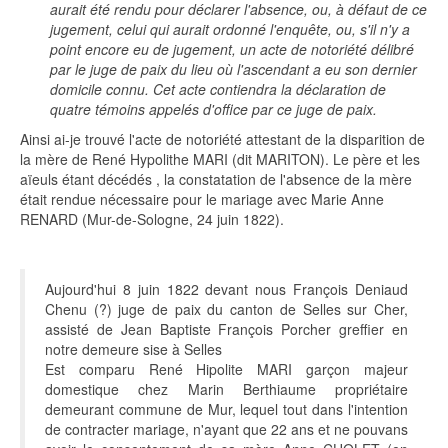
aurait été rendu pour déclarer l'absence, ou, à défaut de ce
jugement, celui qui aurait ordonné l'enquête, ou, s'il n'y a
point encore eu de jugement, un acte de notoriété délibré
par le juge de paix du lieu où l'ascendant a eu son dernier
domicile connu. Cet acte contiendra la déclaration de
quatre témoins appelés d'office par ce juge de paix.
Ainsi ai-je trouvé l'acte de notoriété attestant de la disparition de
la mère de René Hypolithe MARI (dit MARITON). Le père et les
aïeuls étant décédés , la constatation de l'absence de la mère
était rendue nécessaire pour le mariage avec Marie Anne
RENARD (Mur-de-Sologne, 24 juin 1822).
Aujourd'hui 8 juin 1822 devant nous François Deniaud
Chenu (?) juge de paix du canton de Selles sur Cher,
assisté de Jean Baptiste François Porcher greffier en
notre demeure sise à Selles
Est comparu René Hipolite MARI garçon majeur
domestique chez Marin Berthiaume propriétaire
demeurant commune de Mur, lequel tout dans l'intention
de contracter mariage, n'ayant que 22 ans et ne pouvans