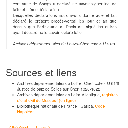
commune de Soings a déclaré ne savoir signer lecture
faite et même déclaration.
Desquelles déclarations nous avons donné acte et fait
déclaré le présent procès-verbal les jour et an que
dessus que Berthiaume et Denis ont signé les autres
ayant déclaré ne le savoir lecture faite
Archives départementales du Loir-et-Cher, cote 4 U 61/8
.
Sources et liens
Archives départementales du Loir-et-Cher, cote 4 U 61/8 :
Justice de paix de Selles sur Cher, 1820-1822
Archives départementales de Loire-Atlantique,
registres
d'état civil de Mesquer (en ligne)
Bibliothèque nationale de France - Gallica,
Code
Napoléon
Article précédent : Interné à l'asile de Lesvellec
Article suivant : Rupture d'anévrisme
Précédent
Suivant