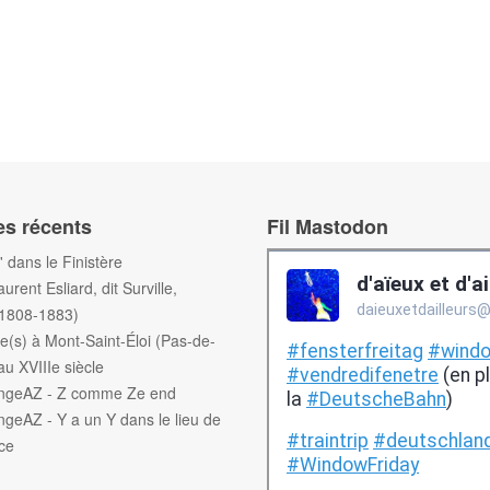
es récents
Fil Mastodon
f' dans le Finistère
aurent Esliard, dit Surville,
(1808-1883)
e(s) à Mont-Saint-Éloi (Pas-de-
au XVIIIe siècle
engeAZ - Z comme Ze end
ngeAZ - Y a un Y dans le lieu de
ce