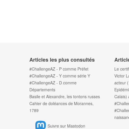
Articles les plus consultés
Articl
#ChallengeAZ - P comme Préfet
Le certi
#ChallengeAZ - Y comme série Y
Victor L
#ChallengeAZ - D comme
acteur 
Départements
Epidémi
Basile et Alexandre, les tontons russes
Calais) 
Cahier de doléances de Morannes,
#Chall
1789
#Challe
naissan
Suivre sur Mastodon