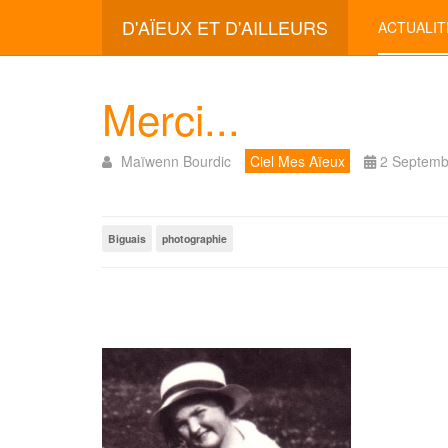
D'AÏEUX ET D'AILLEURS
ACTUALIT
Merci...
Maïwenn Bourdic
Ciel Mes Aïeux
2 Septemb
Biguais
photographie