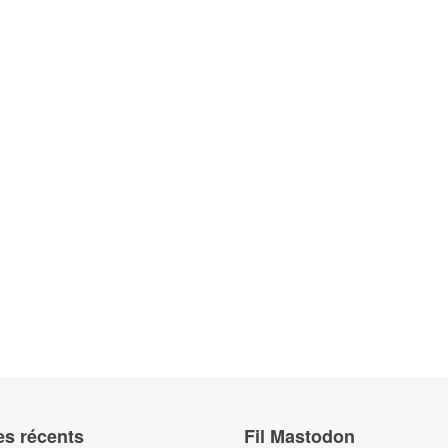
iguais décimée
es récents
Fil Mastodon