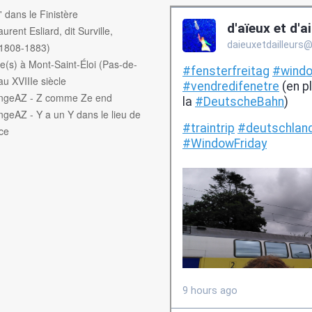
f' dans le Finistère
aurent Esliard, dit Surville,
(1808-1883)
e(s) à Mont-Saint-Éloi (Pas-de-
au XVIIIe siècle
engeAZ - Z comme Ze end
ngeAZ - Y a un Y dans le lieu de
ce