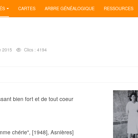
ÉS
CARTES
ARBRE GÉNÉALOGIQUE
RESSOURCES
e 2015
Clics : 4194
sant bien fort et de tout coeur
emme chérie", [1948], Asnières]