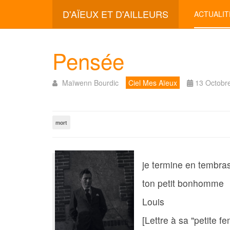
D'AÏEUX ET D'AILLEURS
ACTUALIT
Pensée
Maïwenn Bourdic
Ciel Mes Aïeux
13 Octobr
mort
je termine en tembras
ton petit bonhomme
Louis
[Lettre à sa "petite f