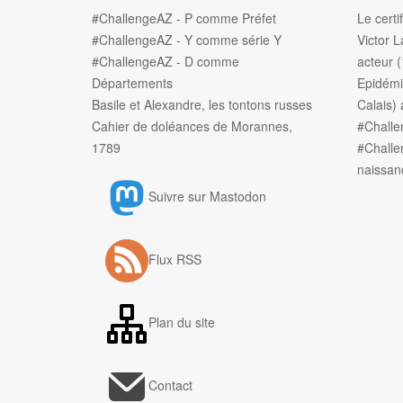
#ChallengeAZ - P comme Préfet
Le certi
#ChallengeAZ - Y comme série Y
Victor L
#ChallengeAZ - D comme
acteur 
Départements
Epidémi
Basile et Alexandre, les tontons russes
Calais) 
Cahier de doléances de Morannes,
#Chall
1789
#Challe
naissan
Suivre sur Mastodon
Flux RSS
Plan du site
Contact