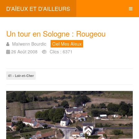
D'AÏEUX ET D'AILLEURS
Un tour en Sologne : Rougeou
Maïwenn Bourdic
Ciel Mes Aïeux
26 Août 2008
Clics : 6371
41 - Loir-et-Cher