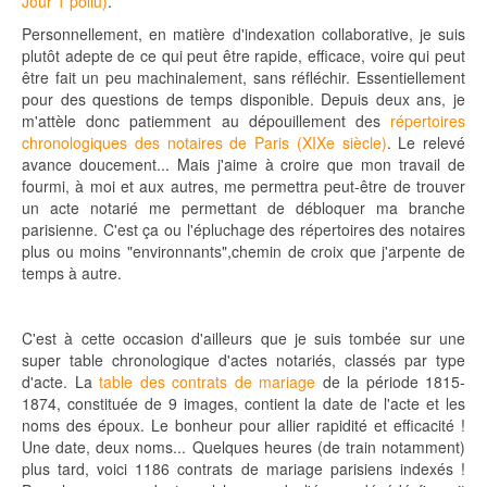
Jour 1 poilu)
.
Personnellement, en matière d'indexation collaborative, je suis
plutôt adepte de ce qui peut être rapide, efficace, voire qui peut
être fait un peu machinalement, sans réfléchir. Essentiellement
pour des questions de temps disponible. Depuis deux ans, je
m'attèle donc patiemment au dépouillement des
répertoires
chronologiques des notaires de Paris (XIXe siècle)
. Le relevé
avance doucement... Mais j'aime à croire que mon travail de
fourmi, à moi et aux autres, me permettra peut-être de trouver
un acte notarié me permettant de débloquer ma branche
parisienne. C'est ça ou l'épluchage des répertoires des notaires
plus ou moins "environnants",chemin de croix que j'arpente de
temps à autre.
C'est à cette occasion d'ailleurs que je suis tombée sur une
super table chronologique d'actes notariés, classés par type
d'acte. La
table des contrats de mariage
de la période 1815-
1874, constituée de 9 images, contient la date de l'acte et les
noms des époux. Le bonheur pour allier rapidité et efficacité !
Une date, deux noms... Quelques heures (de train notamment)
plus tard, voici 1186 contrats de mariage parisiens indexés !