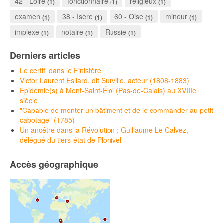
42 - Loire
fonctionnaire
religieux
(1)
(1)
(1)
examen
38 - Isère
60 - Oise
mineur
(1)
(1)
(1)
(1)
implexe
notaire
Russie
(1)
(1)
(1)
Derniers articles
Le certif' dans le Finistère
Victor Laurent Esliard, dit Surville, acteur (1808-1883)
Epidémie(s) à Mont-Saint-Éloi (Pas-de-Calais) au XVIIIe
siècle
"Capable de monter un bâtiment et de le commander au petit
cabotage" (1785)
Un ancêtre dans la Révolution : Guillaume Le Calvez,
délégué du tiers-état de Plonivel
Accès géographique