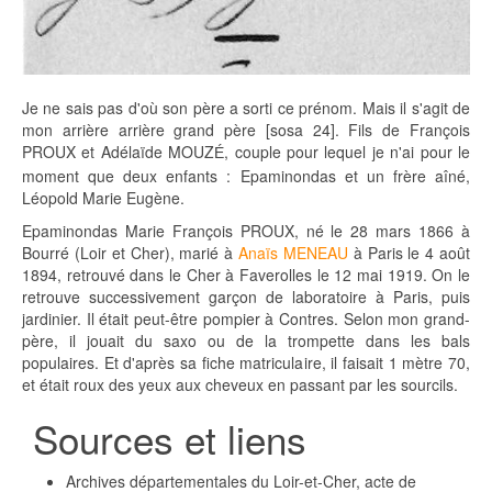
Je ne sais pas d'où son père a sorti ce prénom. Mais il s'agit de
mon arrière arrière grand père [sosa 24]. Fils de François
PROUX et Adélaïde MOUZ
, couple pour lequel je n'ai pour le
É
moment que deux enfants : Epaminondas et un frère aîné,
Léopold Marie Eugène.
Epaminondas Marie François PROUX, né le 28 mars 1866 à
Bourré (Loir et Cher), marié à
Anaïs MENEAU
à Paris le 4 août
1894, retrouvé dans le Cher à Faverolles le 12 mai 1919. On le
retrouve successivement garçon de laboratoire à Paris, puis
jardinier. Il était peut-être pompier à Contres. Selon mon grand-
père, il jouait du saxo ou de la trompette dans les bals
populaires. Et d'après sa fiche matriculaire, il faisait 1 mètre 70,
et était roux des yeux aux cheveux en passant par les sourcils.
Sources et liens
Archives départementales du Loir-et-Cher, acte de