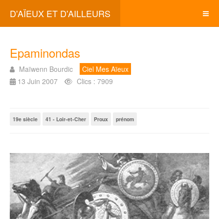
D'AÏEUX ET D'AILLEURS
Epaminondas
Maïwenn Bourdic
Ciel Mes Aïeux
13 Juin 2007
Clics : 7909
19e siècle
41 - Loir-et-Cher
Proux
prénom