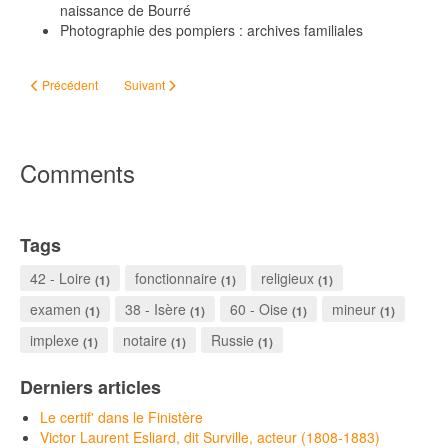
naissance de Bourré
Photographie des pompiers : archives familiales
Article précédent : En l'an 200 avant moi
Article suivant : Recensement de 1836, Mesquer
Précédent
Suivant
Comments
Tags
42 - Loire
fonctionnaire
religieux
(1)
(1)
(1)
examen
38 - Isère
60 - Oise
mineur
(1)
(1)
(1)
(1)
implexe
notaire
Russie
(1)
(1)
(1)
Derniers articles
Le certif' dans le Finistère
Victor Laurent Esliard, dit Surville, acteur (1808-1883)