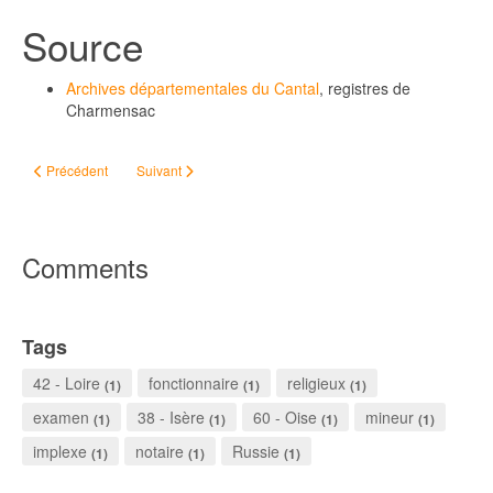
Source
Archives départementales du Cantal
, registres de
Charmensac
Article précédent : Agnatique et cognatique
Article suivant : Pierre ESCALIN, maire de Charmensac
Précédent
Suivant
Comments
Tags
42 - Loire
fonctionnaire
religieux
(1)
(1)
(1)
examen
38 - Isère
60 - Oise
mineur
(1)
(1)
(1)
(1)
implexe
notaire
Russie
(1)
(1)
(1)