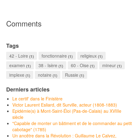
Comments
Tags
42 - Loire
fonctionnaire
religieux
(1)
(1)
(1)
examen
38 - Isère
60 - Oise
mineur
(1)
(1)
(1)
(1)
implexe
notaire
Russie
(1)
(1)
(1)
Derniers articles
Le certif' dans le Finistère
Victor Laurent Esliard, dit Surville, acteur (1808-1883)
Epidémie(s) à Mont-Saint-Éloi (Pas-de-Calais) au XVIIIe
siècle
"Capable de monter un bâtiment et de le commander au petit
cabotage" (1785)
Un ancêtre dans la Révolution : Guillaume Le Calvez,