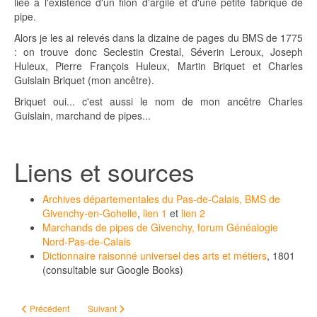
liée à l'existence d'un filon d'argile et d'une petite fabrique de
pipe.
Alors je les ai relevés dans la dizaine de pages du BMS de 1775
: on trouve donc Seclestin Crestal, Séverin Leroux, Joseph
Huleux, Pierre François Huleux, Martin Briquet et Charles
Guislain Briquet (mon ancêtre).
Briquet oui... c'est aussi le nom de mon ancêtre Charles
Guislain, marchand de pipes...
Liens et sources
Archives départementales du Pas-de-Calais, BMS de
Givenchy-en-Gohelle
,
lien 1
et
lien 2
Marchands de pipes de Givenchy, forum Généalogie
Nord-Pas-de-Calais
Dictionnaire raisonné universel des arts et métiers
, 1801
(consultable sur Google Books)
Article précédent : Bilan 2016 : une année de généalogie
Article suivant : Geneviève
Précédent
Suivant