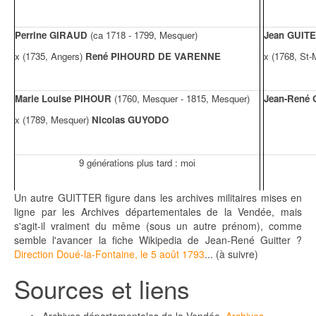
Perrine GIRAUD
(ca 1718 - 1799, Mesquer)
Jean GUIT
x (1735, Angers)
René PIHOURD DE VARENNE
x (1768, St-
Marie Louise PIHOUR
(1760, Mesquer - 1815, Mesquer)
Jean-René
x (1789, Mesquer)
Nicolas GUYODO
9 générations plus tard : moi
Un autre GUITTER figure dans les archives militaires mises en
ligne par les Archives départementales de la Vendée, mais
s'agit-il vraiment du même (sous un autre prénom), comme
semble l'avancer la fiche Wikipedia de Jean-René Guitter ?
Direction Doué-la-Fontaine, le 5 août 1793
... (à suivre)
Sources et liens