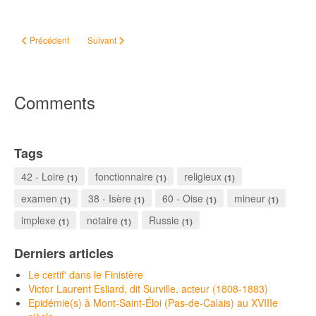
Article précédent : Doué-la-Fontaine, 5 août 1793
Article suivant : Des ancêtres... boîteux, aveugles, bossus, ...
Précédent
Suivant
Comments
Tags
42 - Loire
fonctionnaire
religieux
(1)
(1)
(1)
examen
38 - Isère
60 - Oise
mineur
(1)
(1)
(1)
(1)
implexe
notaire
Russie
(1)
(1)
(1)
Derniers articles
Le certif' dans le Finistère
Victor Laurent Esliard, dit Surville, acteur (1808-1883)
Epidémie(s) à Mont-Saint-Éloi (Pas-de-Calais) au XVIIIe