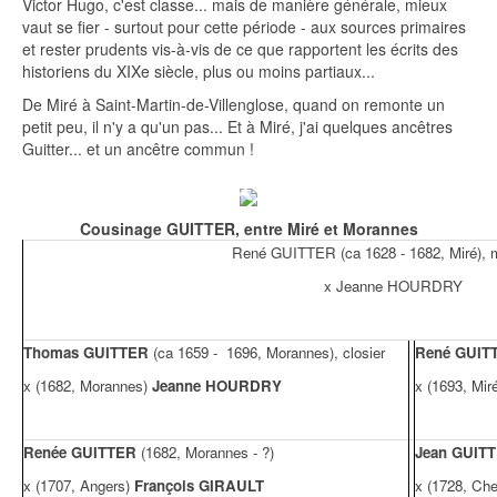
Victor Hugo, c'est classe... mais de manière générale, mieux
vaut se fier - surtout pour cette période - aux sources primaires
et rester prudents vis-à-vis de ce que rapportent les écrits des
historiens du XIXe siècle, plus ou moins partiaux...
De Miré à Saint-Martin-de-Villenglose, quand on remonte un
petit peu, il n'y a qu'un pas... Et à Miré, j'ai quelques ancêtres
Guitter... et un ancêtre commun !
Cousinage GUITTER, entre Miré et Morannes
René GUITTER (ca 1628 - 1682, Miré), 
x Jeanne HOURDRY
Thomas GUITTER
(ca 1659 - 1696, Morannes), closier
René GUI
x (1682, Morannes)
Jeanne HOURDRY
x (1693, Mir
Renée GUITTER
(1682, Morannes - ?)
Jean GUIT
x (1707, Angers)
François GIRAULT
x (1728, Che