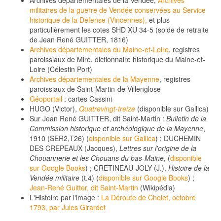
Archives départementales de la Vendée,
Archives
militaires de la guerre de Vendée conservées au Service
historique de la Défense (Vincennes),
et plus
particulièrement les cotes SHD XU 34-5 (solde de retraite
de Jean René GUITTER, 1816)
Archives départementales du Maine-et-Loire
, registres
paroissiaux de Miré, dictionnaire historique du Maine-et-
Loire (Célestin Port)
Archives départementales de la Mayenne
, registres
paroissiaux de Saint-Martin-de-Villenglose
Géoportail
: cartes Cassini
HUGO (Victor),
Quatrevingt-treize
(disponible sur Gallica)
Sur Jean René GUITTER, dit Saint-Martin :
Bulletin de la
Commission historique et archéologique de la Mayenne
,
1910 (SER2,T26) (
disponible sur Gallica
) ; DUCHEMIN
DES CREPEAUX (Jacques),
Lettres sur l'origine de la
Chouannerie et les Chouans du bas-Maine
, (
disponible
sur Google Books
) ; CRETINEAU-JOLY (J.),
Histoire de la
Vendée militaire
(t.4) (
disponible sur Google Books
) ;
Jean-René Guitter, dit Saint-Martin
(Wikipédia)
L'Histoire par l'image :
La Déroute de Cholet, octobre
1793, par Jules Girardet