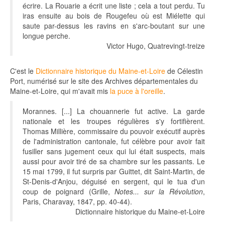
écrire. La Rouarie a écrit une liste ; cela a tout perdu. Tu
iras ensuite au bois de Rougefeu où est Miélette qui
saute par-dessus les ravins en s'arc-boutant sur une
longue perche.
Victor Hugo, Quatrevingt-treize
C'est le
Dictionnaire historique du Maine-et-Loire
de Célestin
Port, numérisé sur le site des Archives départementales du
Maine-et-Loire, qui m'avait mis
la puce à l'oreille
.
Morannes. [...] La chouannerie fut active. La garde
nationale et les troupes régulières s'y fortifièrent.
Thomas Millière, commissaire du pouvoir exécutif auprès
de l'administration cantonale, fut célèbre pour avoir fait
fusiller sans jugement ceux qui lui était suspects, mais
aussi pour avoir tiré de sa chambre sur les passants. Le
15 mai 1799, il fut surpris par Guittet, dit Saint-Martin, de
St-Denis-d'Anjou, déguisé en sergent, qui le tua d'un
coup de poignard (Grille,
Notes... sur la Révolution
,
Paris, Charavay, 1847, pp. 40-44).
Dictionnaire historique du Maine-et-Loire