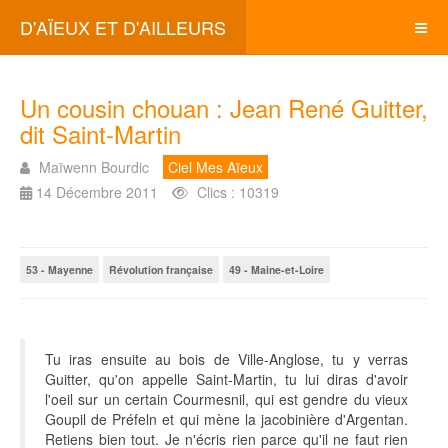
D'AÏEUX ET D'AILLEURS
Un cousin chouan : Jean René Guitter,
dit Saint-Martin
Maïwenn Bourdic
Ciel Mes Aïeux
14 Décembre 2011
Clics : 10319
53 - Mayenne
Révolution française
49 - Maine-et-Loire
Tu iras ensuite au bois de Ville-Anglose, tu y verras
Guitter, qu'on appelle Saint-Martin, tu lui diras d'avoir
l'oeil sur un certain Courmesnil, qui est gendre du vieux
Goupil de Préfeln et qui mène la jacobinière d'Argentan.
Retiens bien tout. Je n'écris rien parce qu'il ne faut rien