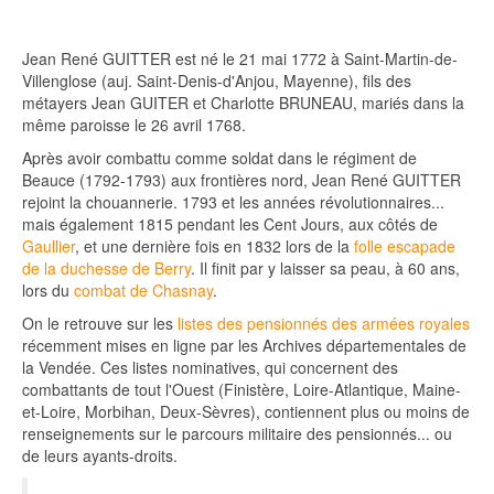
Jean René GUITTER est né le 21 mai 1772 à Saint-Martin-de-
Villenglose (auj. Saint-Denis-d'Anjou, Mayenne), fils des
métayers Jean GUITER et Charlotte BRUNEAU, mariés dans la
même paroisse le 26 avril 1768.
Après avoir combattu comme soldat dans le régiment de
Beauce (1792-1793) aux frontières nord, Jean René GUITTER
rejoint la chouannerie. 1793 et les années révolutionnaires...
mais également 1815 pendant les Cent Jours, aux côtés de
Gaullier
, et une dernière fois en 1832 lors de la
folle escapade
de la duchesse de Berry
. Il finit par y laisser sa peau, à 60 ans,
lors du
combat de Chasnay
.
On le retrouve sur les
listes des pensionnés des armées royales
récemment mises en ligne par les Archives départementales de
la Vendée. Ces listes nominatives, qui concernent des
combattants de tout l'Ouest (Finistère, Loire-Atlantique, Maine-
et-Loire, Morbihan, Deux-Sèvres), contiennent plus ou moins de
renseignements sur le parcours militaire des pensionnés... ou
de leurs ayants-droits.