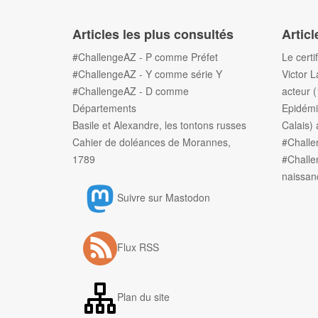
Articles les plus consultés
Articl
#ChallengeAZ - P comme Préfet
Le certi
#ChallengeAZ - Y comme série Y
Victor L
#ChallengeAZ - D comme
acteur 
Départements
Epidémi
Basile et Alexandre, les tontons russes
Calais) 
Cahier de doléances de Morannes,
#Chall
1789
#Challe
naissan
Suivre sur Mastodon
Flux RSS
Plan du site