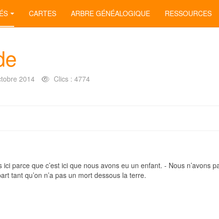
ÉS
CARTES
ARBRE GÉNÉALOGIQUE
RESSOURCES
de
ctobre 2014
Clics : 4774
s ici parce que c’est ici que nous avons eu un enfant. - Nous n’avons p
part tant qu’on n’a pas un mort dessous la terre.