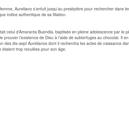
sa femme, Aureliano s’enfuit jusqu’au presbytère pour rechercher dans le
ue indice authentique de sa filiation.
était celui d’Amaranta Buendia, baptisée en pleine adolescence par le p
e prouver l’existence de Dieu à l’aide de subterfuges au chocolat. Il en 
 l’un des dix-sept Aurelianos dont il rechercha les actes de naissance da
 étaient trop reculées pour son âge.