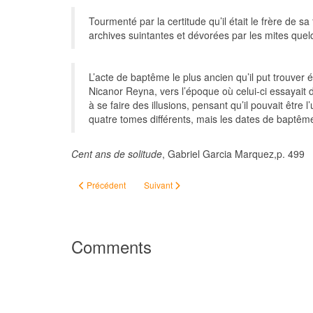
Tourmenté par la certitude qu’il était le frère de 
archives suintantes et dévorées par les mites quelq
L’acte de baptême le plus ancien qu’il put trouver 
Nicanor Reyna, vers l’époque où celui-ci essayait d
à se faire des illusions, pensant qu’il pouvait être
quatre tomes différents, mais les dates de baptême
Cent ans de solitude
, Gabriel Garcia Marquez,p. 499
Article précédent : "Archiviste maniaque"
Article suivant : Le Monde d'hier
Précédent
Suivant
Comments