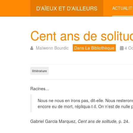
D'AÏEUX ET D'AILLEURS
ACTUALIT
Cent ans de solitu
Maïwenn Bourdic
Dans La Bibliothèque
4 O
littérature
Racines...
Nous ne nous en irons pas, dit-elle. Nous resteron
encore eu de mort, répliqua-t-il. On n’est de nulle 
Gabriel Garcia Marquez,
Cent ans de solitude
,
p. 24.