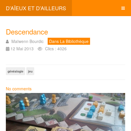
D'AÏEUX ET D'AILLEURS
Descendance
Maïwenn Bourdic
Dans La Bibliothèque
12 Mai 2013
Clics : 4026
généalogie
jeu
No comments