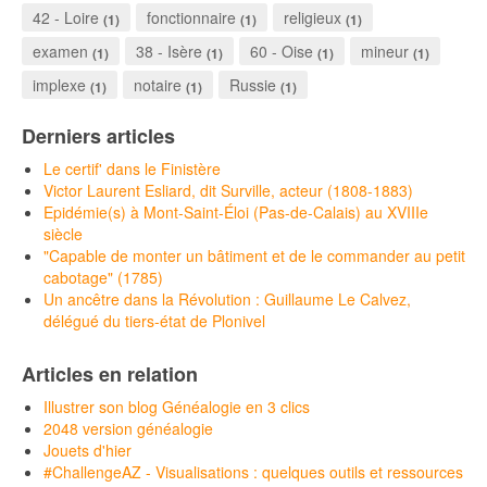
42 - Loire
fonctionnaire
religieux
(1)
(1)
(1)
examen
38 - Isère
60 - Oise
mineur
(1)
(1)
(1)
(1)
implexe
notaire
Russie
(1)
(1)
(1)
Derniers articles
Le certif' dans le Finistère
Victor Laurent Esliard, dit Surville, acteur (1808-1883)
Epidémie(s) à Mont-Saint-Éloi (Pas-de-Calais) au XVIIIe
siècle
"Capable de monter un bâtiment et de le commander au petit
cabotage" (1785)
Un ancêtre dans la Révolution : Guillaume Le Calvez,
délégué du tiers-état de Plonivel
Articles en relation
Illustrer son blog Généalogie en 3 clics
2048 version généalogie
Jouets d'hier
#ChallengeAZ - Visualisations : quelques outils et ressources