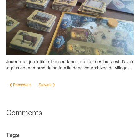
Jouer à un jeu intitulé Descendance, où l’un des buts est d’avoir
le plus de membres de sa famille dans les Archives du village…
Article précédent : Raccomodeur de porcelaine
Article suivant : Les Bretons et la justice
Précédent
Suivant
Comments
Tags