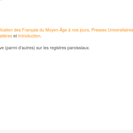
tification des Français du Moyen-Âge à nos jours, Presses Universitaire
atières
et
Introduction
.
ive (parmi d'autres) sur les registres paroissiaux.
es (table)