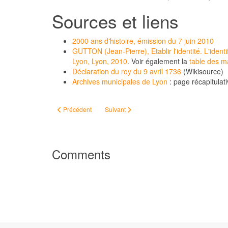
Sources et liens
2000 ans d'histoire, émission du 7 juin 2010
GUTTON (Jean-Pierre), Etablir l'identité. L'iden
Lyon, Lyon, 2010
. Voir également la
table des m
Déclaration du roy du 9 avril 1736
(Wikisource)
Archives municipales de Lyon
: page récapitulat
Article précédent : Hervé Lossec, Les Bretonnismes
Article suivant : Les Ouvriers des deux mond
Précédent
Suivant
Comments