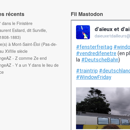
es récents
Fil Mastodon
f' dans le Finistère
aurent Esliard, dit Surville,
(1808-1883)
e(s) à Mont-Saint-Éloi (Pas-de-
au XVIIIe siècle
engeAZ - Z comme Ze end
ngeAZ - Y a un Y dans le lieu de
ce