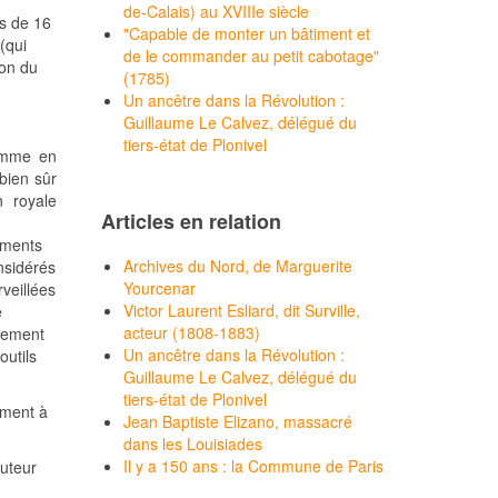
de-Calais) au XVIIIe siècle
us de 16
"Capable de monter un bâtiment et
(qui
de le commander au petit cabotage"
ion du
(1785)
Un ancêtre dans la Révolution :
Guillaume Le Calvez, délégué du
tiers-état de Plonivel
comme en
bien sûr
 royale
Articles en relation
ements
Archives du Nord, de Marguerite
onsidérés
Yourcenar
rveillées
Victor Laurent Esliard, dit Surville,
e
acteur (1808-1883)
llement
Un ancêtre dans la Révolution :
outils
Guillaume Le Calvez, délégué du
tiers-état de Plonivel
ement à
Jean Baptiste Elizano, massacré
dans les Louisiades
Il y a 150 ans : la Commune de Paris
auteur