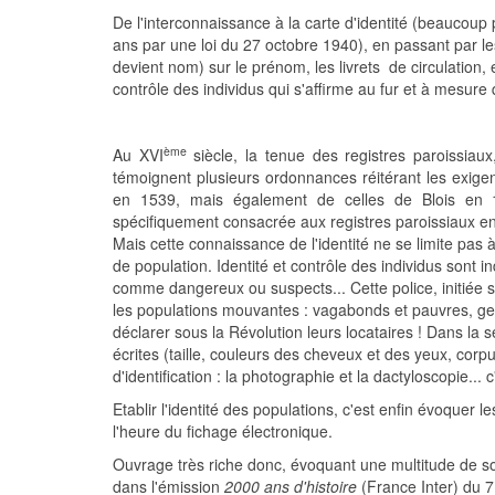
De l'interconnaissance à la carte d'identité (beaucoup 
ans par une loi du 27 octobre 1940), en passant par le
devient nom) sur le prénom, les livrets de circulation,
contrôle des individus qui s'affirme au fur et à mesure q
ème
Au XVI
siècle, la tenue des registres paroissiau
témoignent plusieurs ordonnances réitérant les exigen
en 1539, mais également de celles de Blois en 1
spécifiquement consacrée aux registres paroissiaux e
Mais cette connaissance de l'identité ne se limite pas
de population. Identité et contrôle des individus sont in
comme dangereux ou suspects... Cette police, initiée 
les populations mouvantes : vagabonds et pauvres, gen
déclarer sous la Révolution leurs locataires ! Dans la 
écrites (taille, couleurs des cheveux et des yeux, cor
d'identification : la photographie et la dactyloscopie... 
Etablir l'identité des populations, c'est enfin évoquer
l'heure du fichage électronique.
Ouvrage très riche donc, évoquant une multitude de so
dans l'émission
2000 ans d'histoire
(France Inter) du 7