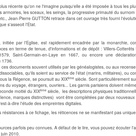
plus récente qu'on ne l'imagine puisqu'elle a été imposée à tous les pl
s armoiries, les sceaux, les seings, la progressive primauté du surnom 
 etc., Jean-Pierre GUTTON retrace dans cet ouvrage très fourni l'évolut
ue s'asseoit l'Etat.
x, initiée par l'Eglise, est rapidement encadrée par la monarchie, 
ces en terme de tenue, d'informations et de dépôt : Villers-Cotterêts 
579, Saint-Germain-en-Laye en 1667, ou encore une déclaration
n 1736.
 à ces documents souvent utilisés par les généalogistes, ou aux recens
dissociables, qu'ils soient au service de l'état (marins, militaires), ou c
ème
sous la Régence, se poursuit au XIX
siècle. Sont particulièrement su
s du voyage, étrangers, ouvriers... Les garnis parisiens doivent mêm
ème
seconde moitié du XIX
siècle, les descriptions physiques traditionne
pulence, marques distinctives) vont être complétées par deux nouveaux 
c'est-à-dire l'étude des empreintes digitales.
 les résistances à ce fichage, les réticences ne se manifestant pas uniqu
urces parfois peu connues. A défaut de le lire, vous pouvez écouter l'
 juin 2010.