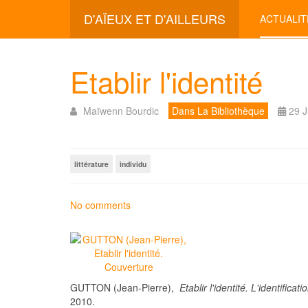
D'AÏEUX ET D'AILLEURS
ACTUALIT
Etablir l'identité
Maïwenn Bourdic
Dans La Bibliothèque
29 J
littérature
individu
No comments
GUTTON (Jean-Pierre),
Etablir l'identité. L'identifi
2010.