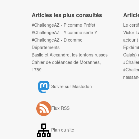
Articles les plus consultés
Articl
#ChallengeAZ - P comme Préfet
Le certi
#ChallengeAZ - Y comme série Y
Victor L
#ChallengeAZ - D comme
acteur 
Départements
Epidémi
Basile et Alexandre, les tontons russes
Calais) 
Cahier de doléances de Morannes,
#Chall
1789
#Challe
naissan
Suivre sur Mastodon
Flux RSS
Plan du site