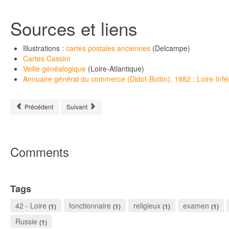
Sources et liens
Illustrations :
cartes postales anciennes
(Delcampe)
Cartes Cassini
Veille généalogique
(Loire-Atlantique)
Annuaire général du commerce (Didot-Bottin), 1882 : Loire-Infé
Article précédent : Kérity
Article suivant : Morannes
Précédent
Suivant
Comments
Tags
42 - Loire
fonctionnaire
religieux
examen
(1)
(1)
(1)
(1)
Russie
(1)