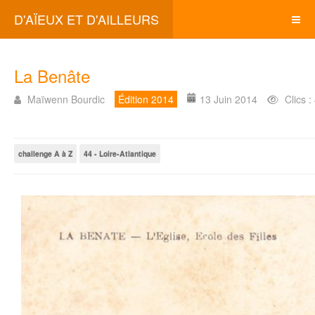
D'AÏEUX ET D'AILLEURS
La Benâte
Maïwenn Bourdic
Édition 2014
13 Juin 2014
Clics 
challenge A à Z
44 - Loire-Atlantique