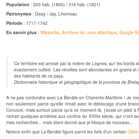
Population
: 203 hab. (1800) / 316 hab. (1821)
Patronymes
: Geay / Jay, Lhomeau
Période
: 1717-1742
En savoir plus
:
Wikipédia
,
Archives de Loire-Atlantique
,
Google M
Ce territoire est arrosé par la rivière de Lognes, sur les bords d
exactement cultivé. Les récoltes sont abondantes en grains et en 
des habitants de ce pays.
Dictionnaire historique et géographique de la province de Bret
A ne pas confondre avec La Benâte en Charente-Maritime ! Je me 
non seulement parce qu'elle rimait avec le déblocage d'une br
Corcoué, mais surtout parce qu'à ce moment-là, j'avais un pied à 
nichait quelques ancêtres aux confins du XVIIIe siècle, qui n'ont se
mes recherches... mais étant donné que je bloque de nouveau...
Notons enfin que La Benâte figure parmi les fiefs d'un certain
Gille