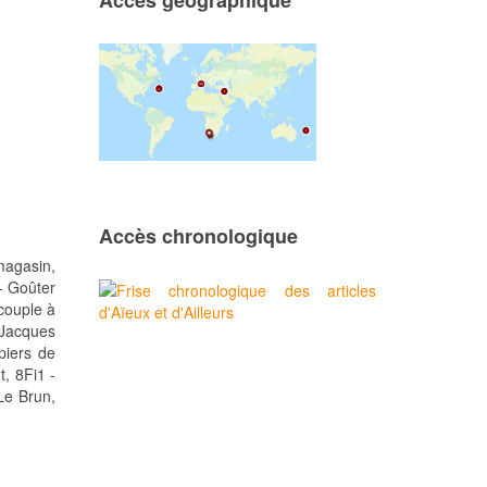
Accès géographique
Accès chronologique
magasin,
 - Goûter
couple à
 Jacques
piers de
, 8Fi1 -
Le Brun,