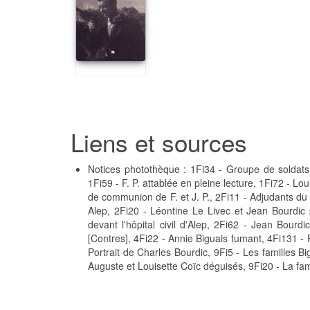
Liens et sources
Notices photothèque : 1Fi34 - Groupe de soldats
1Fi59 - F. P. attablée en pleine lecture, 1Fi72 - L
de communion de F. et J. P., 2Fi11 - Adjudants du
Alep, 2Fi20 - Léontine Le Livec et Jean Bourdic
devant l'hôpital civil d'Alep, 2Fi62 - Jean Bou
[Contres], 4Fi22 - Annie Biguais fumant, 4Fi131 - 
Portrait de Charles Bourdic, 9Fi5 - Les familles B
Auguste et Louisette Coïc déguisés, 9Fi20 - La fam