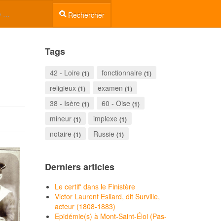
RESSOURCES
Rechercher
Tags
42 - Loire
fonctionnaire
(1)
(1)
religieux
examen
(1)
(1)
38 - Isère
60 - Oise
(1)
(1)
mineur
implexe
(1)
(1)
notaire
Russie
(1)
(1)
Derniers articles
Le certif' dans le Finistère
Victor Laurent Esliard, dit Surville,
acteur (1808-1883)
Epidémie(s) à Mont-Saint-Éloi (Pas-