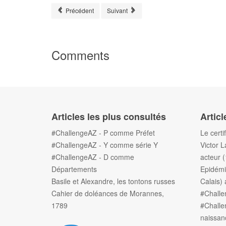
Article précédent : #ChallengeAZ - Boire
Article suivant : #ChallengeAZ - Derrière
Précédent
Suivant
Comments
Articles les plus consultés
Articl
#ChallengeAZ - P comme Préfet
Le certi
#ChallengeAZ - Y comme série Y
Victor L
#ChallengeAZ - D comme
acteur 
Départements
Epidémi
Basile et Alexandre, les tontons russes
Calais) 
Cahier de doléances de Morannes,
#Chall
1789
#Challe
naissan