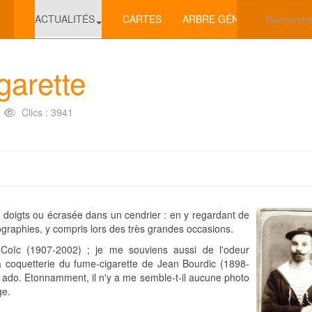
ACTUALITÉS
CARTES
ARBRE GÉNÉALOGIQUE
garette
Clics : 3941
doigts ou écrasée dans un cendrier : en y regardant de
tographies, y compris lors des très grandes occasions.
e Coïc (1907-2002) ; je me souviens aussi de l'odeur
a coquetterie du fume-cigarette de Jean Bourdic (1898-
 ado. Etonnamment, il n'y a me semble-t-il aucune photo
ge.