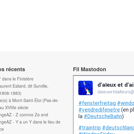
es récents
Fil Mastodon
f' dans le Finistère
aurent Esliard, dit Surville,
(1808-1883)
e(s) à Mont-Saint-Éloi (Pas-de-
au XVIIIe siècle
engeAZ - Z comme Ze end
ngeAZ - Y a un Y dans le lieu de
ce