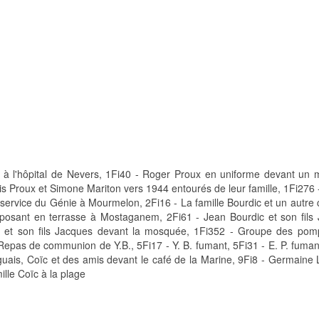
 à l'hôpital de Nevers, 1Fi40 - Roger Proux en uniforme devant un 
ouis Proux et Simone Mariton vers 1944 entourés de leur famille, 1Fi276
 service du Génie à Mourmelon, 2Fi16 - La famille Bourdic et un autre 
 posant en terrasse à Mostaganem, 2Fi61 - Jean Bourdic et son fils
rdic et son fils Jacques devant la mosquée, 1Fi352 - Groupe des pom
Repas de communion de Y.B., 5Fi17 - Y. B. fumant, 5Fi31 - E. P. fumant
iguais, Coïc et des amis devant le café de la Marine, 9Fi8 - Germaine 
ille Coïc à la plage