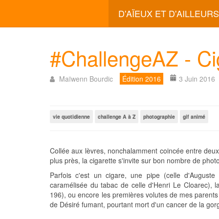
D'AÏEUX ET D'AILLEURS
#ChallengeAZ - Ci
Maïwenn Bourdic
Édition 2016
3 Juin 2016
vie quotidienne
challenge A à Z
photographie
gif animé
Collée aux lèvres, nonchalamment coincée entre deux 
plus près, la cigarette s'invite sur bon nombre de pho
Parfois c'est un cigare, une pipe (celle d'August
caramélisée du tabac de celle d'Henri Le Cloarec), l
196), ou encore les premières volutes de mes parents
de Désiré fumant, pourtant mort d'un cancer de la gor