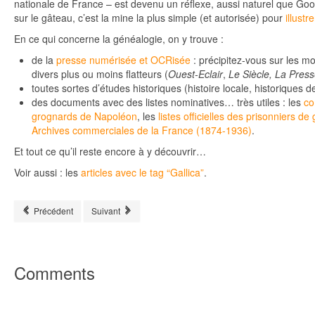
nationale de France – est devenu un réflexe, aussi naturel que Goog
sur le gâteau, c’est la mine la plus simple (et autorisée) pour
illustr
En ce qui concerne la généalogie, on y trouve :
de la
presse numérisée et OCRisée
: précipitez-vous sur les m
divers plus ou moins flatteurs (
Ouest-Eclair
,
Le Siècle, La Press
toutes sortes d’études historiques (histoire locale, historiques 
des documents avec des listes nominatives… très utiles : les
co
grognards de Napoléon
, les
listes officielles des prisonniers d
Archives commerciales de la France (1874-1936)
.
Et tout ce qu’il reste encore à y découvrir…
Voir aussi : les
articles avec le tag “Gallica”
.
Article précédent : #ChallengeAZ – Fille et mère
Article suivant : #ChallengeAZ – Homosexualité et généal
Précédent
Suivant
Comments