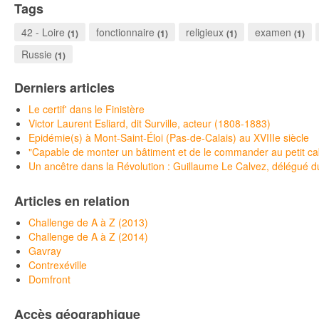
Tags
42 - Loire
fonctionnaire
religieux
examen
(1)
(1)
(1)
(1)
Russie
(1)
Derniers articles
Le certif' dans le Finistère
Victor Laurent Esliard, dit Surville, acteur (1808-1883)
Epidémie(s) à Mont-Saint-Éloi (Pas-de-Calais) au XVIIIe siècle
"Capable de monter un bâtiment et de le commander au petit c
Un ancêtre dans la Révolution : Guillaume Le Calvez, délégué du 
Articles en relation
Challenge de A à Z (2013)
Challenge de A à Z (2014)
Gavray
Contrexéville
Domfront
Accès géographique