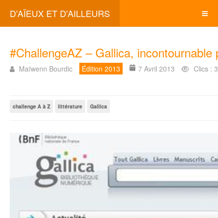
D'AÏEUX ET D'AILLEURS
#ChallengeAZ – Gallica, incontournable 
Maïwenn Bourdic
Édition 2013
7 Avril 2013
Clics : 
challenge A à Z
littérature
Gallica