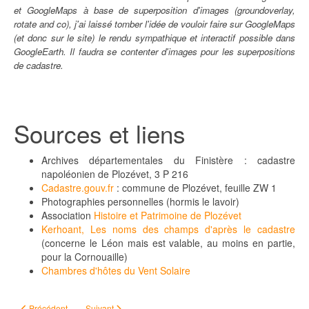
et GoogleMaps à base de superposition d'images (groundoverlay,
rotate and co), j'ai laissé tomber l'idée de vouloir faire sur GoogleMaps
(et donc sur le site) le rendu sympathique et interactif possible dans
GoogleEarth. Il faudra se contenter d'images pour les superpositions
de cadastre.
Sources et liens
Archives départementales du Finistère : cadastre
napoléonien de Plozévet, 3 P 216
Cadastre.gouv.fr
: commune de Plozévet, feuille ZW 1
Photographies personnelles (hormis le lavoir)
Association
Histoire et Patrimoine de Plozévet
Kerhoant, Les noms des champs d'après le cadastre
(concerne le Léon mais est valable, au moins en partie,
pour la Cornouaille)
Chambres d'hôtes du Vent Solaire
Article précédent : Jouets d'hier
Article suivant : Onésime, épisode 5
Précédent
Suivant