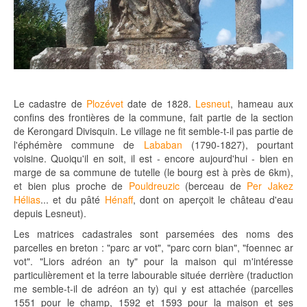
Le cadastre de
Plozévet
date de 1828.
Lesneut
, hameau aux
confins des frontières de la commune, fait partie de la section
de Kerongard Divisquin. Le village ne fit semble-t-il pas partie de
l'éphémère commune de
Lababan
(1790-1827), pourtant
voisine. Quoiqu'il en soit, il est - encore aujourd'hui - bien en
marge de sa commune de tutelle (le bourg est à près de 6km),
et bien plus proche de
Pouldreuzic
(berceau de
Per Jakez
Hélias
... et du pâté
Hénaff
, dont on aperçoit le château d'eau
depuis Lesneut).
Les matrices cadastrales sont parsemées des noms des
parcelles en breton : "parc ar vot", "parc corn bian", "foennec ar
vot". "Liors adréon an ty" pour la maison qui m'intéresse
particulièrement et la terre labourable située derrière (traduction
me semble-t-il de adréon an ty) qui y est attachée (parcelles
1551 pour le champ, 1592 et 1593 pour la maison et ses