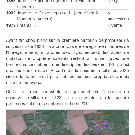
1886
Jean Le Guichaoua (domicilié à Plonéour-
> legs
Lanvern)
1903
Jeanne Le Calvez, épouse L. (domiciliée à
>
Plonéour-Lanvern)
succession
1972
Enfants L.
> vente
Ayant fait chou blanc sur la première mutation de propriété (la
succession de 1833 n'a a priori pas été enregistrée ni auprès de
l'Enregistrement, ni auprès des Hypothèques), les actes de
mutation de propriété suivants restent à trouver (avec une
bonne chance d'obtenir une description des lieux en 1861), ainsi
que les baux ruraux. A partir de la seconde moitié du XIXe
siècle, la ferme n'est plus habitée par ses propriétaires mais
mise en métayage.
Cette recherche cadastrale a également été l'occasion de
découvrir le village en 1828... et de constater que la majeure
partie des bâtiments sont encore là en 2011 !