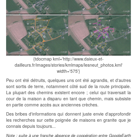
{tdocmap kml='http://www.daieux-et-
dailleurs.fr/images/stories/kmlmaps/lesneut_photos.kml'
width='575'}
Peu ont été détruits, quelques uns ont été agrandis, et d'autres
sont sortis de terre, notamment côté sud de la route principale.
La plupart des chemins existent encore ; celui qui traversait la
cour de la maison a disparu en tant que chemin, mais subsiste
en partie comme accès aux anciennes crèches.
Des bribes d'informations qui donnent juste envie d'approfondir
les recherches sur cette poignée de maisons en granite que je
connais depuis toujours...
Note : suite à une franche absence de coopération entre GoogleEarth