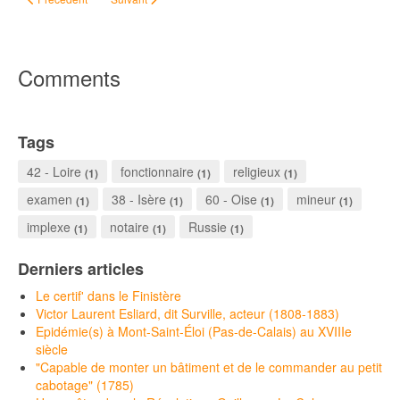
Comments
Tags
42 - Loire
fonctionnaire
religieux
(1)
(1)
(1)
examen
38 - Isère
60 - Oise
mineur
(1)
(1)
(1)
(1)
implexe
notaire
Russie
(1)
(1)
(1)
Derniers articles
Le certif' dans le Finistère
Victor Laurent Esliard, dit Surville, acteur (1808-1883)
Epidémie(s) à Mont-Saint-Éloi (Pas-de-Calais) au XVIIIe
siècle
"Capable de monter un bâtiment et de le commander au petit
cabotage" (1785)