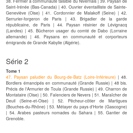
38. Fermier à communauté taisible du Nivernais | 39. Paysan de
Saint-Irénée (Bas-Canada) | 40. Ouvrier éventailliste de Sainte-
Geneviève (Oise) | 41. Cordonnier de Malakoff (Seine) | 42.
Serrurier-forgeron de Paris | 43. Brigadier de la garde
républicaine, de Paris | 44. Paysan résinier de Lévignacq
(Landes) | 45. Bûcheron usager du comté de Dabo (Lorraine
allemande) | 46. Paysans en communauté et corporteurs
émigrands de Grande Kabylie (Algérie).
Série 2
Tome 1
47. Paysan paludier du Bourg-de-Batz (Loire-Inférieure)
| 48.
Bordiers émancipés en communauté (Grande Russie) | 48 bis.
Précis de l'Armurier de Toula (Grande Russie) | 49. Charron de
Montataire (Oise) | 50. Faïenciers de Nevers | 51. Maraîcher de
Deuil (Seine-et-Oise) | 52. Pêcheur-côtier de Martigues
(Bouches-du-Rhône) | 53. Métayer du pays d'Horte (Gascogne)
| 54. Arabes pasteurs nomades du Sahara | 55. Gantier de
Grenoble.