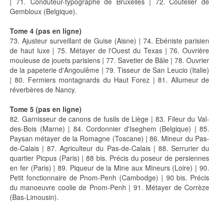
| 71. Conduteur-typographe de Bruxelles | 72. Coutelier de
Gembloux (Belgique).
Tome 4 (pas en ligne)
73. Ajusteur surveillant de Guise (Aisne) | 74. Ebéniste parisien
de haut luxe | 75. Métayer de l'Ouest du Texas | 76. Ouvrière
mouleuse de jouets parisiens | 77. Savetier de Bâle | 78. Ouvrier
de la papeterie d'Angoulême | 79. Tisseur de San Leucio (Italie)
| 80. Fermiers montagnards du Haut Forez | 81. Allumeur de
réverbères de Nancy.
Tome 5 (pas en ligne)
82. Garnisseur de canons de fusils de Liège | 83. Fileur du Val-
des-Bois (Marne) | 84. Cordonnier d'Iseghem (Belgique) | 85.
Paysan métayer de la Romagne (Toscane) | 86. Mineur du Pas-
de-Calais | 87. Agriculteur du Pas-de-Calais | 88. Serrurier du
quartier Picpus (Paris) | 88 bis. Précis du poseur de persiennes
en fer (Paris) | 89. Piqueur de la Mine aux Mineurs (Loire) | 90.
Petit fonctionnaire de Pnom-Penh (Cambodge) | 90 bis. Précis
du manoeuvre coolie de Pnom-Penh | 91. Métayer de Corrèze
(Bas-Limousin).