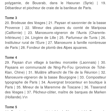
polygamie, de Bousrab, dans le Haouran (Syrie) | 19.
Débardeur et piocheur de craie de la banlieue de Paris.
Tome 3
20. Brodeuse des Vosges | 21. Paysan et savonnier de la basse
Provence | 22. Mineur des placers du comté de Mariposa
(Californie) | 23. Manoeuvre-vigneron de l'Aunis (Charente-
Inférieure) | 24. Lingère de Lille | 25. Parfumeur de Tunis | 26.
Instituteur rural de l'Eure | 27. Manoeuvre à famille nombreuse
de Paris | 28. Fondeur de plomb des Alpes apuanes.
Tome 4
29. Paysan d'un village à banlieu morcelée (Laonnais) | 30.
Paysans en communauté de Ning-Po-Fou (province de Tché-
Kian, Chine) | 31. Mulâtre affranchi de l'île de la Réunion | 32.
Manoeuvre-vigneron de la basse Bourgogne | 33. Compositeur
typographe de Paris | 34. Auvergnat brocanteur en boutique à
Paris | 35. Mineur de la Maremme de Toscane | 36. Tisserand
des Vosges | 37. Pêcheur-côtier, maître de barques de Marken
(Hollande).\r\n
Tome 5