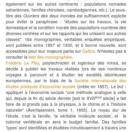
également sur les autres continents : populations nomades
sahariennes, familles chinoises, cambodgiennes, etc.). Le sous-
titre des
Ouvriers des deux mondes
est suffisamment explicite
pour éviter la paraphrase : "études sur les travaux, la vie
domestique et la condition morale des populations ouvrières des
diverses contrées et sur les rapports qui les unissent aux autres
classes". 164 monographies, véritables enquêtes empiriques,
sont publiées entre 1857 et 1930, et ô bonne nouvelle, sont
accessibles pour leur majeure partie sur
Gallica
. N'hésitez pas à
consulter la
liste des monographies
.
Frédéric Le Play
, polytechnicien et ingénieur des mines, se
décide à publier les travaux réalisés lors de ses nombreux
voyages à parcourir et à étudier les sociétés laborieuses
européennes, par le biais de la
Société internationale des
études pratiques d'économie sociale
(créée en 1857). Le but :
appliquer à l'économie sociale "une méthode analogue à celle
ème
qui, depuis la fin du siècle dernier [soit le XVIII
siècle] a fait
faire de si grands pas à la physique, à la chimie et à l'histoire
naturelle" (Avertissement, tome 1, 1855). Le noyau dur de
l'étude, c'est la famille, 'la véritable molécule sociale', et la
colonne vertébrale en sera le budget familial. Des familles
'types' sont identifiées et étudiées minutieusement à travers une