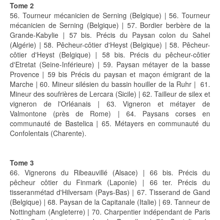
Tome 2
56. Tourneur mécanicien de Serning (Belgique) | 56. Tourneur
mécanicien de Serning (Belgique) | 57. Bordier berbère de la
Grande-Kabylie | 57 bis. Précis du Paysan colon du Sahel
(Algérie) | 58. Pêcheur-côtier d'Heyst (Belgique) | 58. Pêcheur-
côtier d'Heyst (Belgique) | 58 bis. Précis du pêcheur-côtier
d'Etretat (Seine-Inférieure) | 59. Paysan métayer de la basse
Provence | 59 bis Précis du paysan et maçon émigrant de la
Marche | 60. Mineur silésien du bassin houiller de la Ruhr | 61.
Mineur des soufrières de Lercara (Sicile) | 62. Tailleur de silex et
vigneron de l'Orléanais | 63. Vigneron et métayer de
Valmontone (près de Rome) | 64. Paysans corses en
communauté de Bastelica | 65. Métayers en communauté du
Confolentais (Charente).
Tome 3
66. Vignerons du Ribeauvillé (Alsace) | 66 bis. Précis du
pêcheur côtier du Finmark (Laponie) | 66 ter. Précis du
tisseranmétad d'Hilversam (Pays-Bas) | 67. Tisserand de Gand
(Belgique) | 68. Paysan de la Capitanale (Italie) | 69. Tanneur de
Nottingham (Angleterre) | 70. Charpentier indépendant de Paris