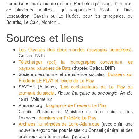
numérisées, mais tout de même). Peut-être qu'il s'agit d'un mixe
de plusieurs familles... qui s'appellaient Nicol, Le Duc,
Lescaudron, Cavalin ou Le Huédé, pour les principales, ou
Bourdic, Le Calo, Monfort...
Sources et liens
Les Ouvriers des deux mondes (ouvrages numérisés)
,
Gallica (BNF)
Télécharger (pdf) la monographie concernant les
paysans-paludiers de Batz
(d'après Gallica, BNF)
Société d'économie et de science sociales,
Dossiers sur
Frédéric LE PLAY et l'école de Le Play
SAVOYE (Antoine), '
Les continuateurs de Le Play au
tournant du siècle
',
Revue française de sociologie
, Année
1981, Volume 22
Annales.org :
biographie de Frédéric Le Play
Comité d'histoire du Ministère de l'économie et des
finances :
dossiers sur Frédéric Le Play
Archives numérisées de Loire-Atlantique
(avec enfin une
nouvelle ergonomie pour le site du Conseil général et des
archives départementales, j'adore !)