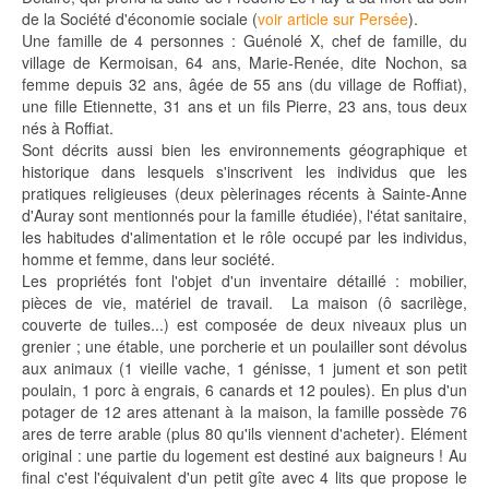
de la Société d'économie sociale (
voir article sur Persée
).
Une famille de 4 personnes : Guénolé X, chef de famille, du
village de Kermoisan, 64 ans, Marie-Renée, dite Nochon, sa
femme depuis 32 ans, âgée de 55 ans (du village de Roffiat),
une fille Etiennette, 31 ans et un fils Pierre, 23 ans, tous deux
nés à Roffiat.
Sont décrits aussi bien les environnements géographique et
historique dans lesquels s'inscrivent les individus que les
pratiques religieuses (deux pèlerinages récents à Sainte-Anne
d'Auray sont mentionnés pour la famille étudiée), l'état sanitaire,
les habitudes d'alimentation et le rôle occupé par les individus,
homme et femme, dans leur société.
Les propriétés font l'objet d'un inventaire détaillé : mobilier,
pièces de vie, matériel de travail. La maison (ô sacrilège,
couverte de tuiles...) est composée de deux niveaux plus un
grenier ; une étable, une porcherie et un poulailler sont dévolus
aux animaux (1 vieille vache, 1 génisse, 1 jument et son petit
poulain, 1 porc à engrais, 6 canards et 12 poules). En plus d'un
potager de 12 ares attenant à la maison, la famille possède 76
ares de terre arable (plus 80 qu'ils viennent d'acheter). Elément
original : une partie du logement est destiné aux baigneurs ! Au
final c'est l'équivalent d'un petit gîte avec 4 lits que propose le