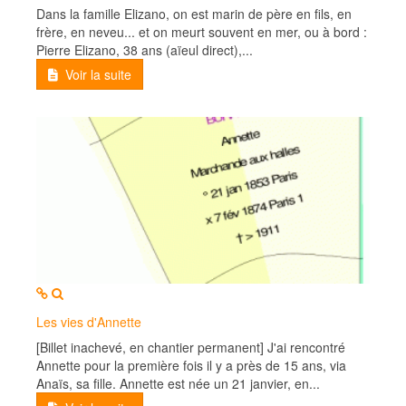
Dans la famille Elizano, on est marin de père en fils, en
frère, en neveu... et on meurt souvent en mer, ou à bord :
Pierre Elizano, 38 ans (aïeul direct),...
Voir la suite
MOD_JTCS_VIEW_ARTICLE_LINK
MOD_JTCS_VIEW_FULL_IMAGE
Les vies d'Annette
[Billet inachevé, en chantier permanent] J'ai rencontré
Annette pour la première fois il y a près de 15 ans, via
Anaïs, sa fille. Annette est née un 21 janvier, en...