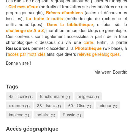
Les billets de blog sont regroupés autour de plusieurs rubriques
:
Ciel mes aïeux
(portraits et trouvailles sur des ancêtres de ma
propre généalogie),
Brèves d'archives
(actes et découvertes
insolites),
La boîte à outils
(méthodologie de recherche et
outils numériques),
Dans la bibliothèque
, et bien sûr le
challenge de A à Z
, marathon annuel des blogs de généalogie.
Ces contenus sont également accessibles à partir de la frise
chronologique ci-dessous ou via une
carte
.
Enfin, la partie
Ressources
permet d'accéder à la
Photothèque
(wikibase), à
l'
accès par mots-clés
ainsi que divers
relevés généalogiques
.
Bonne visite !
Maïwenn Bourdic
Tags
42 - Loire
fonctionnaire
religieux
(1)
(1)
(1)
examen
38 - Isère
60 - Oise
mineur
(1)
(1)
(1)
(1)
implexe
notaire
Russie
(1)
(1)
(1)
Accès géographique