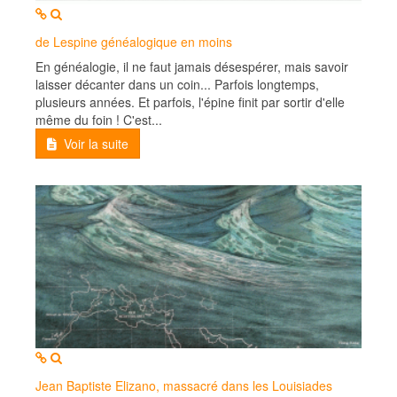
MOD_JTCS_VIEW_ARTICLE_LINK
MOD_JTCS_VIEW_FULL_IMAGE
de Lespine généalogique en moins
En généalogie, il ne faut jamais désespérer, mais savoir
laisser décanter dans un coin... Parfois longtemps,
plusieurs années. Et parfois, l'épine finit par sortir d'elle
même du foin ! C'est...
Voir la suite
MOD_JTCS_VIEW_ARTICLE_LINK
MOD_JTCS_VIEW_FULL_IMAGE
Jean Baptiste Elizano, massacré dans les Louisiades