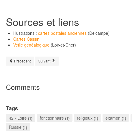
Sources et liens
Illustrations :
cartes postales anciennes
(Delcampe)
Cartes Cassini
Veille généalogique
(Loir-et-Cher)
Article précédent : Saint-Léger-Magnazeix
Article suivant : Batz
Précédent
Suivant
Comments
Tags
42 - Loire
fonctionnaire
religieux
examen
(1)
(1)
(1)
(1)
Russie
(1)