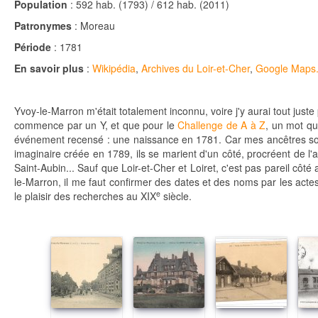
Population
: 592 hab. (1793) / 612 hab. (2011)
Patronymes
: Moreau
Période
: 1781
En savoir plus
:
Wikipédia
,
Archives du Loir-et-Cher
,
Google Maps
Yvoy-le-Marron m'était totalement inconnu, voire j'y aurai tout juste
commence par un Y, et que pour le
Challenge de A à Z
, un mot qu
événement recensé : une naissance en 1781. Car mes ancêtres solo
imaginaire créée en 1789, ils se marient d'un côté, procréent de l'a
Saint-Aubin... Sauf que Loir-et-Cher et Loiret, c'est pas pareil cô
le-Marron, il me faut confirmer des dates et des noms par les actes
e
le plaisir des recherches au XIX
siècle.