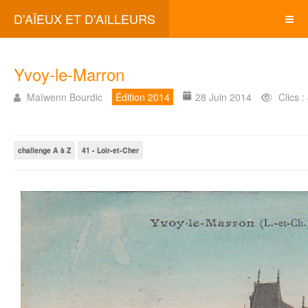
D'AÏEUX ET D'AILLEURS
Yvoy-le-Marron
Maïwenn Bourdic
Édition 2014
28 Juin 2014
Clics 
challenge A à Z
41 - Loir-et-Cher