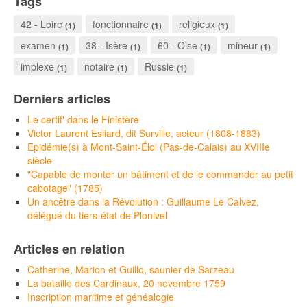
Tags
42 - Loire
fonctionnaire
religieux
(1)
(1)
(1)
examen
38 - Isère
60 - Oise
mineur
(1)
(1)
(1)
(1)
implexe
notaire
Russie
(1)
(1)
(1)
Derniers articles
Le certif' dans le Finistère
Victor Laurent Esliard, dit Surville, acteur (1808-1883)
Epidémie(s) à Mont-Saint-Éloi (Pas-de-Calais) au XVIIIe
siècle
"Capable de monter un bâtiment et de le commander au petit
cabotage" (1785)
Un ancêtre dans la Révolution : Guillaume Le Calvez,
délégué du tiers-état de Plonivel
Articles en relation
Catherine, Marion et Guillo, saunier de Sarzeau
La bataille des Cardinaux, 20 novembre 1759
Inscription maritime et généalogie