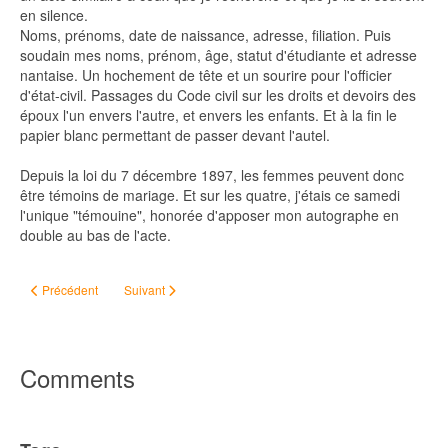
en silence.
Noms, prénoms, date de naissance, adresse, filiation. Puis
soudain mes noms, prénom, âge, statut d'étudiante et adresse
nantaise. Un hochement de tête et un sourire pour l'officier
d'état-civil. Passages du Code civil sur les droits et devoirs des
époux l'un envers l'autre, et envers les enfants. Et à la fin le
papier blanc permettant de passer devant l'autel.
Depuis la loi du 7 décembre 1897, les femmes peuvent donc
être témoins de mariage. Et sur les quatre, j'étais ce samedi
l'unique "témouine", honorée d'apposer mon autographe en
double au bas de l'acte.
Article précédent : Les COVEZ de Labuissière
Article suivant : Retour aux sources
Précédent
Suivant
Comments