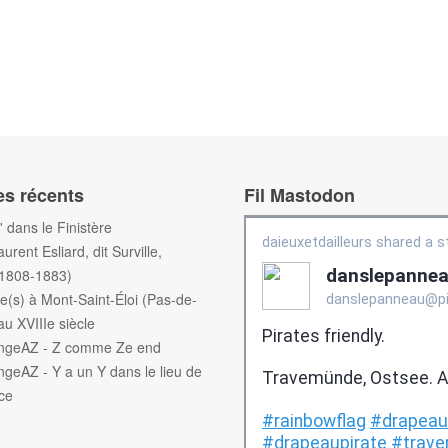
es récents
Fil Mastodon
f' dans le Finistère
aurent Esliard, dit Surville,
(1808-1883)
e(s) à Mont-Saint-Éloi (Pas-de-
au XVIIIe siècle
engeAZ - Z comme Ze end
ngeAZ - Y a un Y dans le lieu de
ce