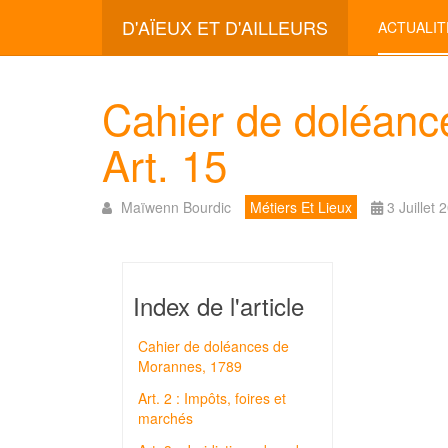
D'AÏEUX ET D'AILLEURS
ACTUALIT
Cahier de doléanc
Art. 15
Maïwenn Bourdic
Métiers Et Lieux
3 Juillet 
Index de l'article
Cahier de doléances de
Morannes, 1789
Art. 2 : Impôts, foires et
marchés