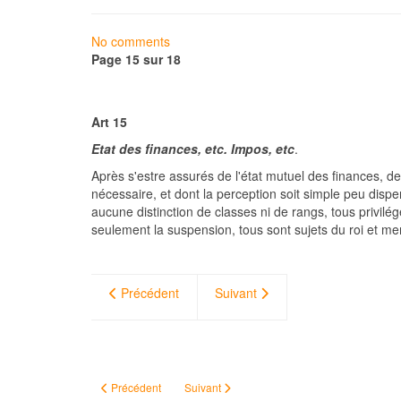
No comments
Page 15 sur 18
Art 15
Etat des finances, etc. Impos, etc
.
Après s'estre assurés de l'état mutuel des finances, des
nécessaire, et dont la perception soit simple peu disp
aucune distinction de classes ni de rangs, tous privilé
seulement la suspension, tous sont sujets du roi et mem
Précédent
Suivant
Article précédent : #Geneatheme - Faiseur d’huile
Article suivant : Sur les paludiers de Batz
Précédent
Suivant