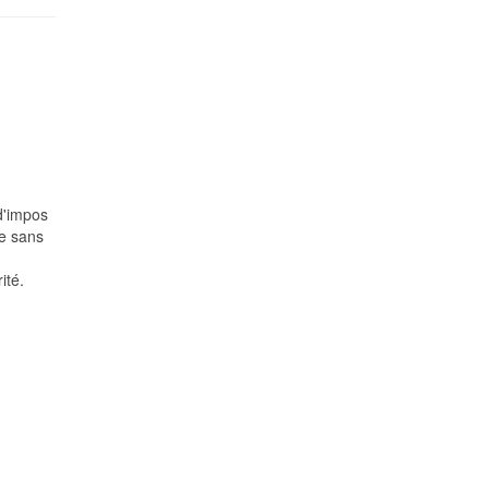
 d'impos
me sans
ité.