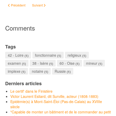
Article précédent : #Geneatheme - Faiseur d’huile
Article suivant : Sur les paludiers de Batz
Précédent
Suivant
Comments
Tags
42 - Loire
fonctionnaire
religieux
(1)
(1)
(1)
examen
38 - Isère
60 - Oise
mineur
(1)
(1)
(1)
(1)
implexe
notaire
Russie
(1)
(1)
(1)
Derniers articles
Le certif' dans le Finistère
Victor Laurent Esliard, dit Surville, acteur (1808-1883)
Epidémie(s) à Mont-Saint-Éloi (Pas-de-Calais) au XVIIIe
siècle
"Capable de monter un bâtiment et de le commander au petit