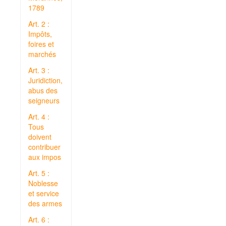
1789
Art. 2 :
Impôts,
foires et
marchés
Art. 3 :
Juridiction,
abus des
seigneurs
Art. 4 :
Tous
doivent
contribuer
aux impos
Art. 5 :
Noblesse
et service
des armes
Art. 6 :