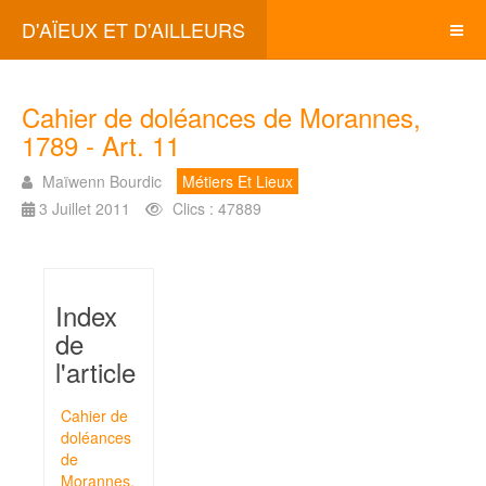
D'AÏEUX ET D'AILLEURS
Cahier de doléances de Morannes,
1789 - Art. 11
Maïwenn Bourdic
Métiers Et Lieux
3 Juillet 2011
Clics : 47889
Index
de
l'article
Cahier de
doléances
de
Morannes,