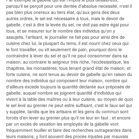
parcqu'il se perçoit pour une dentée d'absolue necessité, n'est il
pas bien plus onereux au tiers état, qu'aux gens des deux
autres ordres, le sel est nécessaire à tous, mais le devoir de
gabelle, c'est à dire la levée du sel, ne doit pas estre égal pour
tous, et se mesurer sur le nombre des individus qu'on y
assujetis, l'artisant, le journalier ne fait pas pour ainsi dire de
cuisine chez lui, la pluspart du tems, il est nourri chez ceux qui
le font travailler, ou vit seulement de pain, pourquoi donc le
contraindre à lever du sel et qu'il ne peut consommer dans sa
maison, au contraire le seigneur très riche, l'ecclesiastique, les
chapitres, les monastères, tous tenant grand état de maison, et
forte cuisine, ne sont tenus au devoir de gabelle qu'en raison du
nombre des individus qui composent leur maison, nombre qui
d'ailleurs excede toujours la quantité déclarée aux préposés de
gabelle, auquel nombre se joignent quantité d'individus qui
vivent à la table des maîtres ou à leur cuisine, au moyen de quoi
le sel levé au grenier ne peut estre suffisant, c'est le faux sel qui
y supplée, tandis que les artisans et les gens du commun sont
forcés d'en lever au grenier plus qu'il ne leur en faut ; et encore
par un excès de vexation les employés de la gabelle vont
fréquemment fouiller et faire des recherches outrageantes dans
leurs maisons, y font souvent des procès injustes par mauvais